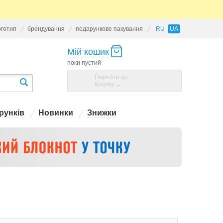
оготип
брендування
подарункове пакування
RU
UA
Мій кошик
поки пустий
Перейти до
кошику →
рунків
Новинки
Знижки