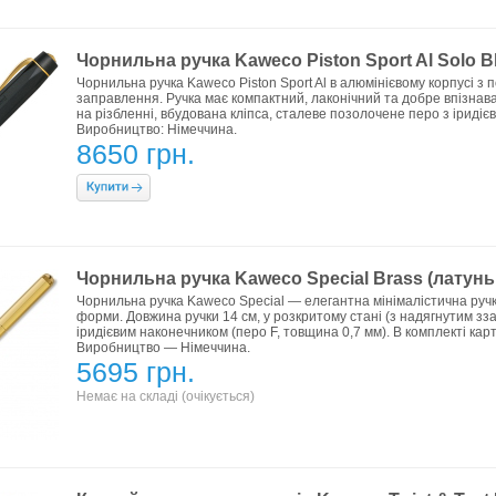
Чорнильна ручка Kaweco Piston Sport Al Solo Bl
Чорнильна ручка Kaweco Piston Sport Al в алюмінієвому корпусі 
заправлення. Ручка має компактний, лаконічний та добре впізнав
на різбленні, вбудована кліпса, сталеве позолочене перо з іридіє
Виробництво: Німеччина.
8650 грн.
Чорнильна ручка Kaweco Special Brass (латунь,
Чорнильна ручка Kaweco Special — елегантна мінімалістична руч
форми. Довжина ручки 14 см, у розкритому стані (з надягнутим зза
іридієвим наконечником (перо F, товщина 0,7 мм). В комплекті ка
Виробництво — Німеччина.
5695 грн.
Немає на складі (очікується)