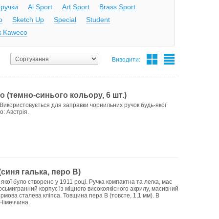
 ручки
Al Sport
Art Sport
Brass Sport
o
Sketch Up
Special
Student
к Kaweco
Виводити:
 (темно-синього кольору, 6 шт.)
Використовується для заправки чорнильних ручок будь-якої
о: Австрія.
синя галька, перо B)
 якої було створено у 1911 році. Ручка компактна та легка, має
сьмигранний корпус із міцного високоякісного акрилу, масивний
рмова сталева кліпса. Товщина пера B (товсте, 1,1 мм). В
 Німеччина.