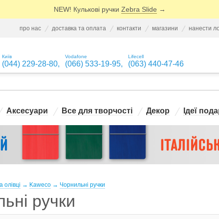
NEW! Кулькові ручки
Zebra Slide
→
про нас
доставка та оплата
контакти
магазини
нанести л
Київ
Vodafone
Lifecell
(044) 229-28-80
,
(066) 533-19-95
,
(063) 440-47-46
Аксесуари
Все для творчості
Декор
Ідеї пода
а олівці
→
Kaweco
→
Чорнильні ручки
ьні ручки