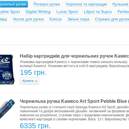
рнильні ручки
Ролерні ручки
Чорнила та картриджі
Кулькові
yline Sport
Digital Writing
Lunar Sport
Liliput та Supra
Perke
івці
Чохли для ручок
Кліпси
Змінні пера
Стрижні для ручо
Набір картриджів для чорнильних ручок Kaweco
Упаковка картриджів Kaweco з чорнилами темно-синього кольору. 
колекції Kaweco. Упаковка містить в собі 6 картриджів. Виробництв
195 грн.
Чорнильна ручка Kaweco Art Sport Pebble Blue (
Чорнильна ручка зі стильної серії бренда Kaweco Art Sport, дизайн
лаконічний та добре впізнаваний дизайн: незвичний за формою во
ковпачок на різьбленні, сталеве перо з іридієвим наконечником, фі
комплекті картридж із синіми чорнилами. Вага: 13 г. Виробництво:
6335 грн.