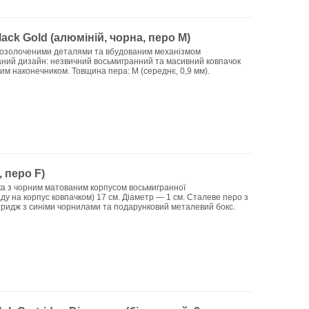
ack Gold (алюміній, чорна, перо M)
з позолоченими деталями та вбудованим механізмом
аний дизайн: незвичний восьмигранний та масивний ковпачок
вим наконечником. Товщина пера: M (середнє, 0,9 мм).
 перо F)
ка з чорним матованим корпусом восьмигранної
ду на корпус ковпачком) 17 см. Діаметр — 1 см. Сталеве перо з
ртридж з синіми чорнилами та подарунковий металевий бокс.