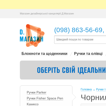
Магазин дизайнерської канцелярії Д.Магазин
,
(098) 863-56-69
Блокноти та щоденники
Ручки та олівці
Головна
→
Ручки т
Ручки Parker
Чорнил
Ручки Fisher Space Pen
Kaweco