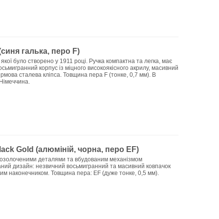
синя галька, перо F)
 якої було створено у 1911 році. Ручка компактна та легка, має
сьмигранний корпус із міцного високоякісного акрилу, масивний
рмова сталева кліпса. Товщина пера F (тонке, 0,7 мм). В
 Німеччина.
ack Gold (алюміній, чорна, перо EF)
з позолоченими деталями та вбудованим механізмом
аний дизайн: незвичний восьмигранний та масивний ковпачок
вим наконечником. Товщина пера: EF (дуже тонке, 0,5 мм).