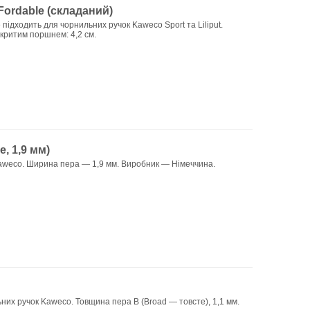
ordable (складаний)
ідходить для чорнильних ручок Kaweco Sport та Liliput.
ідкритим поршнем: 4,2 см.
, 1,9 мм)
Kaweco. Ширина пера — 1,9 мм. Виробник — Німеччина.
них ручок Kaweco. Товщина пера B (Broad — товсте), 1,1 мм.