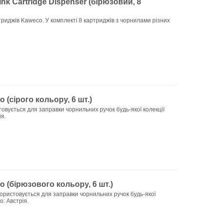
nk Cartridge Dispenser (бірюзовий, 8
иджів Kaweco. У комплекті 8 картриджів з чорнилами різних
(cірого кольору, 6 шт.)
овується для заправки чорнильних ручок будь-якої колекції
я.
 (бірюзового кольору, 6 шт.)
ористовується для заправки чорнильних ручок будь-якої
о: Австрія.