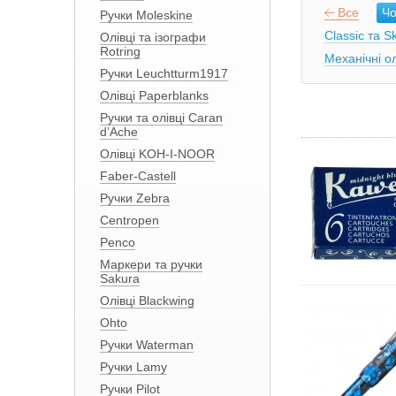
Все
Чо
Ручки Moleskine
Classic та Sk
Олівці та ізографи
Rotring
Механічні ол
Ручки Leuchtturm1917
Олівці Paperblanks
Ручки та олівці Caran
d’Ache
Олівці KOH-I-NOOR
Faber-Castell
Ручки Zebra
Centropen
Penco
Маркери та ручки
Sakura
Олівці Blackwing
Ohto
Ручки Waterman
Ручки Lamy
Ручки Pilot