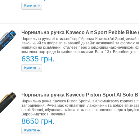
Чорнильна ручка Kaweco Art Sport Pebble Blue (
Чорнильна ручка зі стильної серії бренда Kaweco Art Sport, дизайн
лаконічний та добре впізнаваний дизайн: незвичний за формою во
ковпачок на різьбленні, сталеве перо з іридієвим наконечником, фі
комплекті картридж із синіми чорнилами. Вага: 13 г. Виробництво:
6335 грн.
Чорнильна ручка Kaweco Piston Sport Al Solo Bl
Чорнильна ручка Kaweco Piston Sport Al в алюмінієвому корпусі 
заправлення. Ручка має компактний, лаконічний та добре впізнав
на різбленні, вбудована кліпса, сталеве позолочене перо з іридіє
Виробництво: Німеччина.
8650 грн.