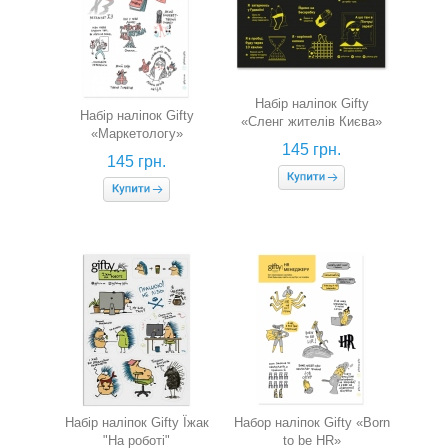
Набір наліпок Gifty
Набір наліпок Gifty
«Сленг жителів Києва»
«Маркетологу»
145 грн.
145 грн.
Набір наліпок Gifty Їжак
Набор наліпок Gifty «Born
"На роботі"
to be HR»