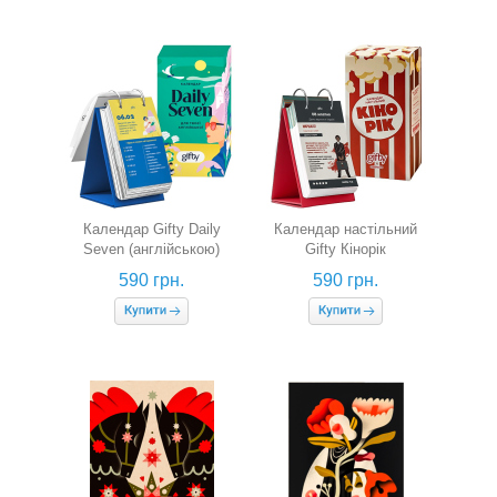
Календар Gifty Daily
Календар настільний
Seven (англійською)
Gifty Кінорік
590 грн.
590 грн.