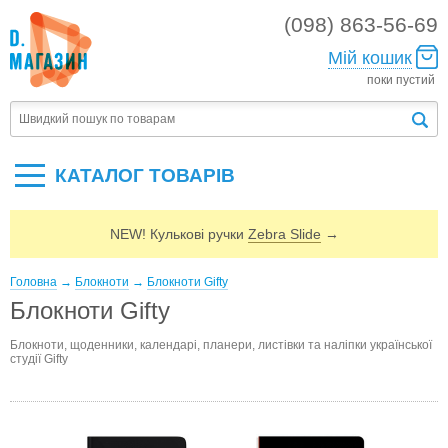
(098) 863-56-69
Мій кошик
поки пустий
КАТАЛОГ ТОВАРIВ
NEW! Кулькові ручки
Zebra Slide
→
Головна
→
Блокноти
→
Блокноти Gifty
Блокноти Gifty
Блокноти, щоденники, календарі, планери, листівки та наліпки української
студії Gifty