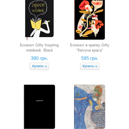
Блокнот Gifty Inspiring
Блокнот в крапку Gifty
notebook. Black
"Квітуча краса"
390 грн.
595 грн.