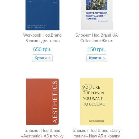
Workbook Hod.Brand
Блокнот Hod.Brand UA
блокнот для твого
Collection «Життя
ментального здоров'я та
переможе смерть» А5 в
650 грн.
150 грн.
ефективності (синій)
крапку
Блокнот Hod.Brand
Блокнот Hod.Brand «Daily
«Aesthetic» А5 в точку
routine» New А5 в крапку