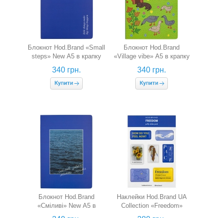
Блокнот Hod.Brand «Small
Блокнот Hod.Brand
steps» New А5 в крапку
«Village vibe» А5 в крапку
340 грн.
340 грн.
Блокнот Hod.Brand
Наклейки Hod.Brand UA
«Сміливі» New А5 в
Collection «Freedom»
крапку
(об'ємні)