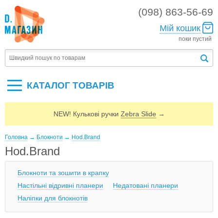
(098) 863-56-69
Мій кошик
поки пустий
КАТАЛОГ ТОВАРIВ
NEW! Кулькові ручки
Zebra Slide
→
Головна
→
Блокноти
→
Hod.Brand
Hod.Brand
Блокноти та зошити в крапку
Настільні відривні планери
Недатовані планери
Наліпки для блокнотів