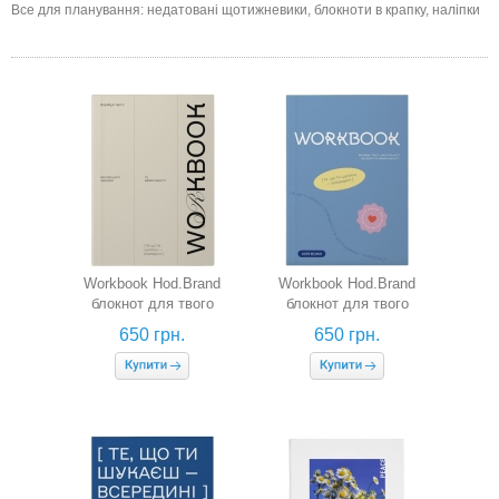
Все для планування: недатовані щотижневики, блокноти в крапку, наліпки
Workbook Hod.Brand
Workbook Hod.Brand
блокнот для твого
блокнот для твого
ментального здоров'я та
ментального здоров'я та
650 грн.
650 грн.
ефективності (бежевий)
ефективності (блакитний)