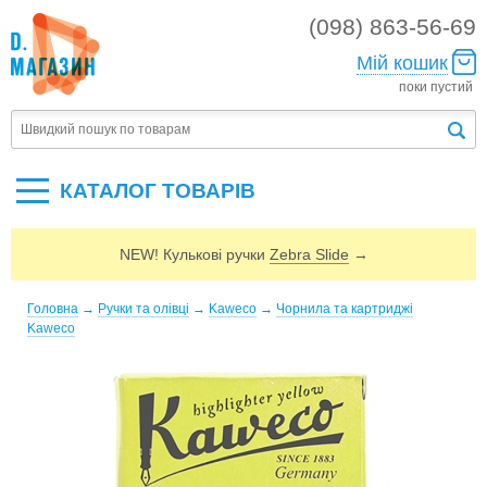
(098) 863-56-69
Мій кошик
поки пустий
КАТАЛОГ ТОВАРIВ
NEW! Кулькові ручки
Zebra Slide
→
Головна
→
Ручки та олівці
→
Kaweco
→
Чорнила та картриджі
Kaweco