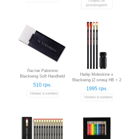
Повністю
розпродано
Ластик Palomino
Набір Moleskine x
Blackwing Soft Handheld
Blackwing (2 олівці HB + 2
Eraser з тримачем (біла)
510 грн.
олівці B + точилка)
1995 грн.
Немає в наявності
Немає в наявності