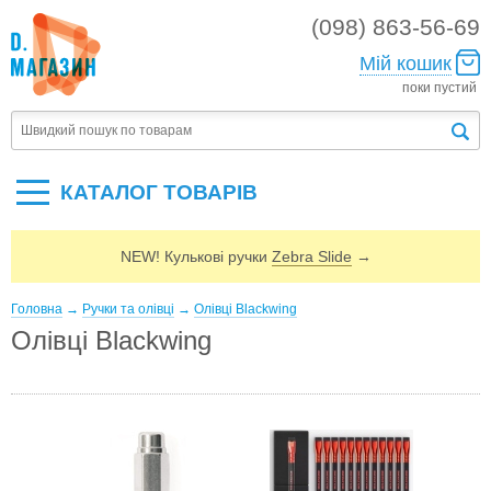
(098) 863-56-69
Мій кошик
поки пустий
КАТАЛОГ ТОВАРIВ
NEW! Кулькові ручки
Zebra Slide
→
Головна
→
Ручки та олівці
→
Олівці Blackwing
Олівці Blackwing