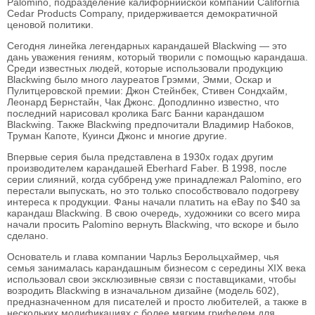
Palomino, подразделение калифорнийской компании California
Cedar Products Company, придерживается демократичной
ценовой политики.
Сегодня линейка легендарных карандашей Blackwing — это
дань уважения гениям, который творили с помощью карандаша.
Среди известных людей, которые использовали продукцию
Blackwing было много лауреатов Грэмми, Эмми, Оскар и
Пулитцеровской премии: Джон Стейнбек, Стивен Сондхайм,
Леонард Бернстайн, Чак Джонс. Доподлинно известно, что
последний нарисовал кролика Багс Банни карандашом
Blackwing. Также Blackwing предпочитали Владимир Набоков,
Труман Капоте, Куинси Джонс и многие другие.
Впервые серия была представлена в 1930х годах другим
производителем карандашей Eberhard Faber. В 1998, после
серии слияний, когда суббренд уже принадлежал Palomino, его
перестали выпускать, но это только способствовало подогреву
интереса к продукции. Фаны начали платить на eBay по $40 за
карандаш Blackwing. В свою очередь, художники со всего мира
начали просить Palomino вернуть Blackwing, что вскоре и было
сделано.
Основатель и глава компании Чарльз Берольцхаймер, чья
семья занималась карандашным бизнесом с середины XIX века
использовал свои эксклюзивные связи с поставщиками, чтобы
возродить Blackwing в изначальном дизайне (модель 602),
предназначенном для писателей и просто любителей, а также в
нескольких модификациях с более мягким грифелем для