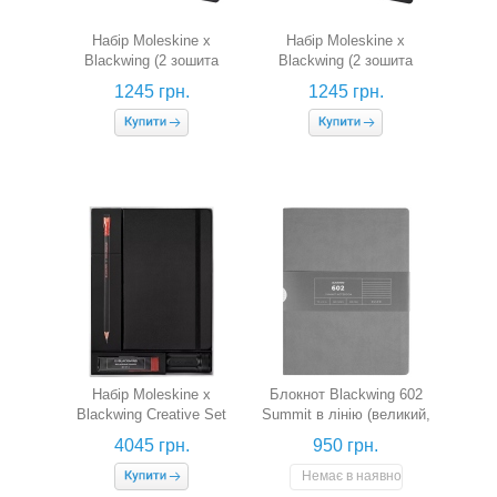
Набір Moleskine x
Набір Moleskine x
Blackwing (2 зошита
Blackwing (2 зошита
Cahier в лінію + 2 олівця
Cahier нелінований + 2
1245 грн.
1245 грн.
HB)
олівця HB)
Набір Moleskine x
Блокнот Blackwing 602
Blackwing Creative Set
Summit в лінію (великий,
(скетчбук + 12 олівці B +
графітовий)
4045 грн.
950 грн.
точилка + 10 гумок)
Немає в наявності