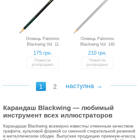
Олівець Palomino
Олівець Palomino
Blackwing Vol. 11
Blackwing Vol. 140
175 грн.
210 грн.
Повністю
Повністю
розпродано
розпродано
наступна →
1
2
Карандаш Blackwing — любимый
инструмент всех иллюстраторов
Карандаши Blackwing всемирно известны отменным качеством
графита, культовой формой со сменной стирательной резинкой
в металлическом ободке. Выпуская продукцию премиум-класса,