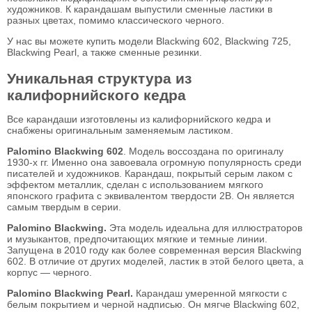
художников. К карандашам выпустили сменные ластики в
разных цветах, помимо классического черного.
У нас вы можете купить модели Blackwing 602, Blackwing 725,
Blackwing Pearl, а также сменные резинки.
Уникальная структура из
калифорнийского кедра
Все карандаши изготовлены из калифорнийского кедра и
снабжены оригинальным заменяемым ластиком.
Palomino Blackwing 602
. Модель воссоздана по оригиналу
1930-х гг. Именно она завоевала огромную популярность среди
писателей и художников. Карандаш, покрытый серым лаком с
эффектом металлик, сделан с использованием мягкого
японского графита с эквивалентом твердости 2B. Он является
самым твердым в серии.
Palomino Blackwing.
Эта модель идеальна для иллюстраторов
и музыкантов, предпочитающих мягкие и темные линии.
Запущена в 2010 году как более современная версия Blackwing
602. В отличие от других моделей, ластик в этой белого цвета, а
корпус — черного.
Palomino
Blackwing Pearl.
Карандаш умеренной мягкости с
белым покрытием и черной надписью. Он мягче Blackwing 602,