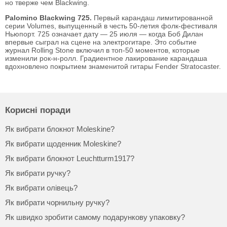
но тверже чем Blackwing.
Palomino
Blackwing 725.
Первый карандаш лимитированной
серии Volumes, выпущенный в честь 50-летия фолк-фестиваля
Ньюпорт. 725 означает дату — 25 июля — когда Боб Дилан
впервые сыграл на сцене на электрогитаре. Это событие
журнал Rolling Stone включил в топ-50 моментов, которые
изменили рок-н-ролл. Градиентное лакирование карандаша
вдохновлено покрытием знаменитой гитары Fender Stratocaster.
Корисні поради
Як вибрати блокнот Moleskine?
Як вибрати щоденник Moleskine?
Як вибрати блокнот Leuchtturm1917?
Як вибрати ручку?
Як вибрати олівець?
Як вибрати чорнильну ручку?
Як швидко зробити самому подарункову упаковку?