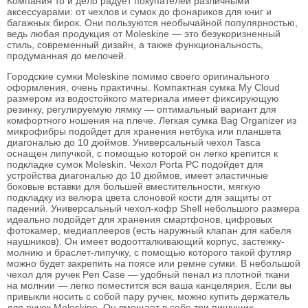
Компания то и дело радует покупателей различными
аксессуарами: от чехлов и сумок до фонариков для книг и
багажных бирок. Они пользуются необычайной популярностью,
ведь любая продукция от Moleskine — это безукоризненный
стиль, современный дизайн, а также функциональность,
продуманная до мелочей.
Городские сумки Moleskine помимо своего оригинального
оформления, очень практичны. Компактная сумка My Cloud
размером из водостойкого материала имеет фиксирующую
резинку, регулируемую лямку — оптимальный вариант для
комфортного ношения на плече. Легкая сумка Bag Organizer из
микрофибры подойдет для хранения нетбука или планшета
диагональю до 10 дюймов. Универсальный чехол Tasca
оснащен липучкой, с помощью которой он легко крепится к
подкладке сумок Moleskin. Чехол Porta PC подойдет для
устройства диагональю до 10 дюймов, имеет эластичные
боковые вставки для большей вместительности, мягкую
подкладку из велюра цвета слоновой кости для защиты от
падений. Универсальный чехол-кофр Shell небольшого размера
идеально подойдет для хранения смартфонов, цифровых
фотокамер, медиаплееров (есть наружный клапан для кабеля
наушников). Он имеет водоотталкивающий корпус, застежку-
молнию и браслет-липучку, с помощью которого такой футляр
можно будет закрепить на поясе или ремне сумки. В небольшой
чехол для ручек Pen Case — удобный пенал из плотной ткани
на молнии — легко поместится вся ваша канцелярия. Если вы
привыкли носить с собой пару ручек, можно купить держатель
для ручек Moleskine. Он вмещает в себе три пишущих