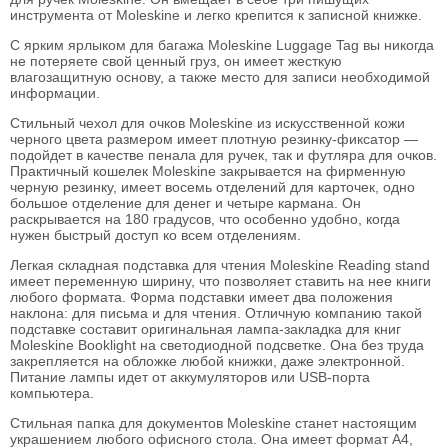
инструмента от Moleskine и легко крепится к записной книжке.
С ярким ярлыком для багажа Moleskine Luggage Tag вы никогда
не потеряете свой ценный груз, он имеет жесткую
влагозащитную основу, а также место для записи необходимой
информации.
Стильный чехол для очков Moleskine из искусственной кожи
черного цвета размером имеет плотную резинку-фиксатор —
подойдет в качестве пенала для ручек, так и футляра для очков.
Практичный кошелек Moleskine закрывается на фирменную
черную резинку, имеет восемь отделений для карточек, одно
большое отделение для денег и четыре кармана. Он
раскрывается на 180 градусов, что особенно удобно, когда
нужен быстрый доступ ко всем отделениям.
Легкая складная подставка для чтения Moleskine Reading stand
имеет переменную ширину, что позволяет ставить на нее книги
любого формата. Форма подставки имеет два положения
наклона: для письма и для чтения. Отличную компанию такой
подставке составит оригинальная лампа-закладка для книг
Moleskine Booklight на светодиодной подсветке. Она без труда
закрепляется на обложке любой книжки, даже электронной.
Питание лампы идет от аккумуляторов или USB-порта
компьютера.
Стильная папка для документов Moleskine станет настоящим
украшением любого офисного стола. Она имеет формат А4,