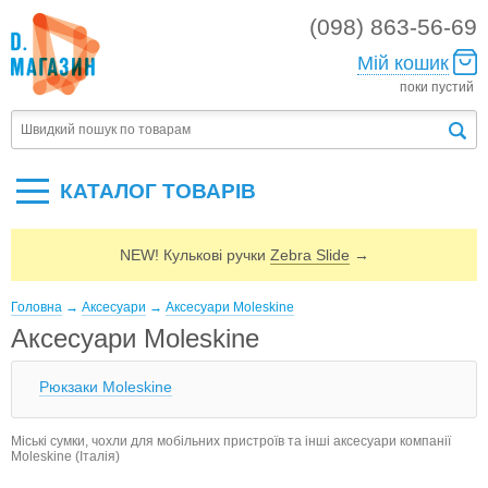
(098) 863-56-69
Мій кошик
поки пустий
КАТАЛОГ ТОВАРIВ
NEW! Кулькові ручки
Zebra Slide
→
Головна
→
Аксесуари
→
Аксесуари Moleskine
Аксесуари Moleskine
Рюкзаки Moleskine
Міські сумки, чохли для мобільних пристроїв та інші аксесуари компанії
Moleskine (Італія)