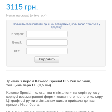
3115 грн.
Немає на складі (очікується)
Залишіть свої контактні дані і ми повідомимо, коли товар зʼявиться у
продажу:
Телефон:
E-mail:
Імʼя:
Тримач з пером Kaweco Special Dip Pen чорний,
товщина пера EF (0,5 мм)
Kaweco Special – елегантна мінімалістична серія ручок у
корпусі восьмигранної форми класичного чорного кольору.
Ці крафтові ручки з вінтажним шиком приїхали до нас
прямо з Нюрнберга.