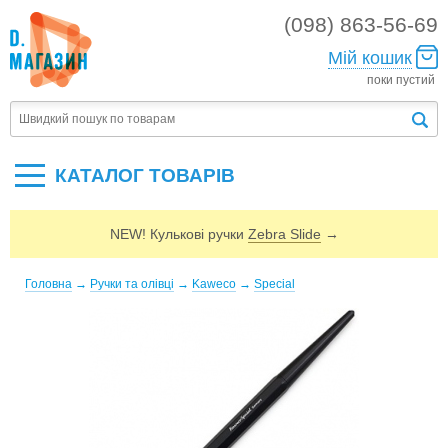
(098) 863-56-69
Мій кошик
поки пустий
КАТАЛОГ ТОВАРIВ
NEW! Кулькові ручки
Zebra Slide
→
Головна
→
Ручки та олівці
→
Kaweco
→
Special