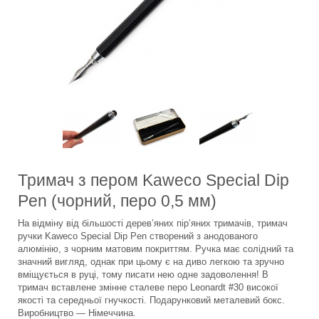
Тримач з пером Kaweco Special Dip
Pen (чорний, перо 0,5 мм)
На відміну від більшості дерев’яних пір’яних тримачів, тримач
ручки Kaweco Special Dip Pen створений з анодованого
алюмінію, з чорним матовим покриттям. Ручка має солідний та
значний вигляд, однак при цьому є на диво легкою та зручно
вміщується в руці, тому писати нею одне задоволення! В
тримач вставлене змінне сталеве перо Leonardt #30 високої
якості та середньої гнучкості. Подарунковий металевий бокс.
Виробництво — Німеччина.