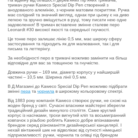
На відміну від більшості дерев’яних пір’яних тримачів,
тримач ручки Kaweco Special Dip Pen створений з
анодованого алюмінію, з чорним матовим покриттям. Ручка
має солідний та значний вигляд, однак при цьому є на диво
легкою та зручно вміщується в руці, тому писати нею одне
задоволення! В тримач вставлене змінне сталеве перо
Leonardt #30 високої якості та середньої гнучкості.
Це тонке перо залишає лінію 0,5 мм, має широку сферу
застосування та підходить як для малювання, так і для
письма та леттерінгу.
За необхідності перо в тримачі можливо замінити на більш
відповідне для вас за товщиною та гнучкістю.
Довжина ручки – 169 мм, діаметр корпусу у найширшій
частині – 10,5 мм. Ширина лінії 0,5 мм.
В Д.Магазині до Kaweco Special Dip Pen можливо підібрати
змінні
пера
та
чорнила
в широкому кольоровому спектрі.
Від 1883 року компанія Kaweco створює ручки, не схожі на
жоден бренд у світі. Сучасні власники майстерні зберегли
традиційний дизайн минулого століття. Саме круглий
корпус із насічками, трохи вигнутий кліп та восьмигранний
ковпачок з різьбою роблять Kaweco добре впізнаваним
брендом серед різноманіття дизайнерської канцелярії. І
нехай вінтажний шик не відволікає від сутності німецької
підприємливості: ручки, чорнила та олівці під брендом