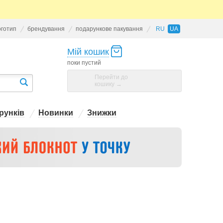
оготип
брендування
подарункове пакування
RU
UA
Мій кошик
поки пустий
Перейти до
кошику →
рунків
Новинки
Знижки