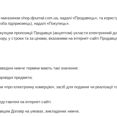
магазином shop.djournal.com.ua, надалі «Продавець», та корист
соба підприємець), надалі «Покупець».
купцем пропозиції Продавця (акцептом) укласти електронний дог
у, у строки та за цінами, вказаними на інтернет-сайті Продавця
наведені нижче терміни мають такі значення:
ровідні предмети;
и «про електронну комерцію», засіб для подання чи реалізації 
ставлені на інтернет-сайті.
вцем Договір на умовах, викладених нижче.