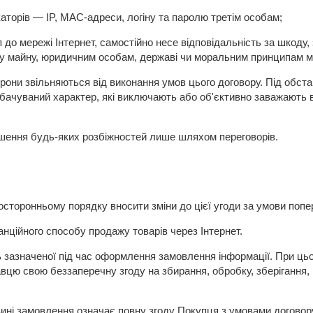
торів — IP, MAC-адреси, логіну та паролю третім особам;
 мережі Інтернет, самостійно несе відповідальність за шкоду, за
му майну, юридичним особам, державі чи моральним принципам м
рони звільняються від виконання умов цього договору.
Під обста
бачуваний характер, які виключають або об'єктивно заважають 
.
ення будь-яких розбіжностей лише шляхом переговорів.
торонньому порядку вносити зміни до цієї угоди за умови поперед
анційного способу продажу товарів через Інтернет.
ь зазначеної під час оформлення замовлення інформації.
При цьо
цю свою беззаперечну згоду на збирання, обробку, зберігання, 
ні замовлення означає повну згоду Покупця з умовами договору