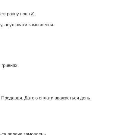
лектронну пошту).
ру, анулювати замовлення.
 гривнях.
к Продавця.
Датою оплати вважається день
ться видача замовлень.