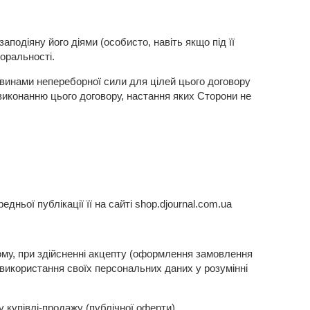
подіяну його діями (особисто, навіть якщо під її
оральності.
винами непереборної сили для цілей цього договору
виконанню цього договору, настання яких Сторони не
ньої публікації її на сайті shop.djournal.com.ua
му, при здійсненні акцепту (оформлення замовлення
використання своїх персональних даних у розумінні
 купівлі-продажу (публічної оферти)