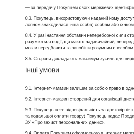
— за передачу Покупцем своїх мережевих ідентифіка
8.3.
Покупець, використовуючи наданий йому доступ до
логіном знаходилася інша особа) особам або їхньо
8.4.
У разі настання обставин непереборної сили сто
розуміються події, що мають надзвичайний, неперед
могли передбачити та запобігти розумним способам
8.5.
Сторони докладають максимум зусиль для виріш
Інші умови
9.1.
Інтернет-магазин залишає за собою право в однос
9.2.
Інтернет-магазин створений для організації дист
9.3.
Покупець несе відповідальність за достовірніст
та подальшої оплати товару) Покупець надає Продав
ЗУ «Про захист персональних даних».
9.4.
Оплата Покупцем оформленого в Інтернет магази