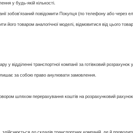
ення у будь-якій кількості.
анії зобов'язаний повідомити Покупця (по телефону або через е
ити його товаром аналогічної моделі, відмовитися від цього това
у у відділенні транспортної компанії за готівковий розрахунок у
алишає за собою право анулювати замовлення.
говором шляхом перерахування коштів на розрахунковий рахуно
і, здійснюється до складів транспортних компаній, де й проводи