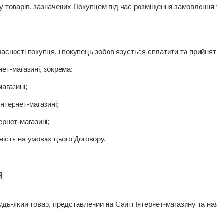
у товарів, зазначених Покупцем під час розміщення замовлення 
асності покупця, і покупець зобов'язується сплатити та прийняти
ет-магазині, зокрема:
агазині;
тернет-магазині;
рнет-магазині;
ість на умовах цього Договору.
я
ь-який товар, представлений на Сайті Інтернет-магазину та на