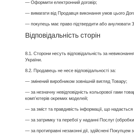
— Оформити електронний договір;
— вимагати від Продавця виконання умов цього Дог
— покупець має право підтвердити або анулювати З
Відповідальність сторін
8.1.
Сторони несуть відповідальність за невиконанн
України.
8.2.
Продавець не несе відповідальності за:
— змінений виробником зовнішній вигляд Товару;
— за незначну невідповідність кольорової гами това
комп'ютерів окремих моделей;
— за зміст та правдивість інформації, що надаєтьс
— за затримку та перебої у наданні Послуг (обробк
— за протиправні незаконні дії, здійснені Покупцем 