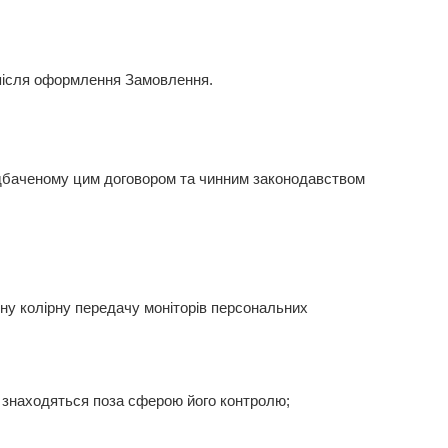
після оформлення Замовлення.
едбаченому цим договором та чинним законодавством
зну колірну передачу моніторів персональних
о знаходяться поза сферою його контролю;