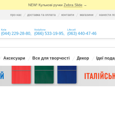
NEW! Кулькові ручки
Zebra Slide
→
про нас
доставка та оплата
контакти
магазини
нанести л
Київ
Vodafone
Lifecell
(044) 229-28-80
,
(066) 533-19-95
,
(063) 440-47-46
Аксесуари
Все для творчості
Декор
Ідеї пода