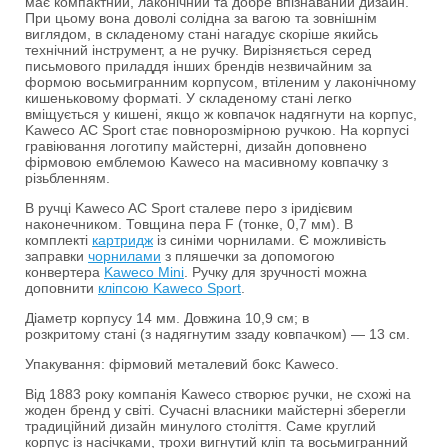
має компактний, лаконічний та добре впізнаваний дизайн.
При цьому вона доволі солідна за вагою та зовнішнім
виглядом, в складеному стані нагадує скоріше якийсь
технічний інструмент, а не ручку. Вирізняється серед
письмового приладдя інших брендів незвичайним за
формою восьмигранним корпусом, втіленим у лаконічному
кишеньковому форматі. У складеному стані легко
вміщується у кишені, якщо ж ковпачок надягнути на корпус,
Kaweco AC Sport стає повнорозмірною ручкою. На корпусі
гравіювання логотипу майстерні, дизайн доповнено
фірмовою емблемою Kaweco на масивному ковпачку з
різьбленням.
В ручці Kaweco AC Sport сталеве перо з іридієвим
наконечником. Товщина пера F (тонке, 0,7 мм). В
комплекті
картридж
із синіми чорнилами. Є можливість
заправки
чорнилами
з пляшечки за допомогою
конвертера
Kaweco Mini
. Ручку для зручності можна
доповнити
кліпсою Kaweco Sport
.
Діаметр корпусу 14 мм. Довжина 10,9 см; в
розкритому стані (з надягнутим ззаду ковпачком) — 13 см.
Упакування: фірмовий металевий бокс Kaweco.
Від 1883 року компанія Kaweco створює ручки, не схожі на
жоден бренд у світі. Сучасні власники майстерні зберегли
традиційний дизайн минулого століття. Саме круглий
корпус із насічками, трохи вигнутий кліп та восьмигранний