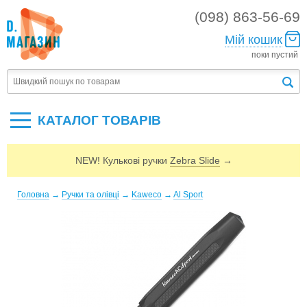
(098) 863-56-69
Мій кошик
поки пустий
КАТАЛОГ ТОВАРIВ
NEW! Кулькові ручки
Zebra Slide
→
Головна
→
Ручки та олівці
→
Kaweco
→
Al Sport