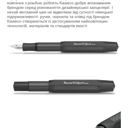
ковпачок з різьбою роблять Kaweco добре впізнаваним
брендом серед різноманіття дизайнерської канцелярії. І
нехай вінтажний шик не відволікає від сутності німецької
підприємливості: ручки, чорнила та олівці під брендом
Kaweco створюються із застосуванням найновітніших
технологій, матеріалів та стандартів якості.