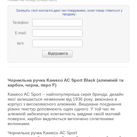
Немає на складі (очікується)
Залишіть свої контактні дані і ми повідомимо, коли товар зʼявиться у
продажу:
Телефон:
E-mail:
Імʼя:
Чорнильна ручка Kaweco AC Sport Black (алюміній та
карбон, чорна, перо F)
Kaweco AC Sport – найпопулярніша серія бренда, дизайн
якої залишається незмінним від 1936 року, виконана в
корпусі з високоякісного алюмінію. Вишукане поєднання
різних текстур доповнюють один одного. У той час як
алюміній забезпечує елегантність завдяки своїй матовій
поверхні, карбон виділяється витончено сплетеними
волокнами.
Чорнильна ручка Kaweco AC Sport