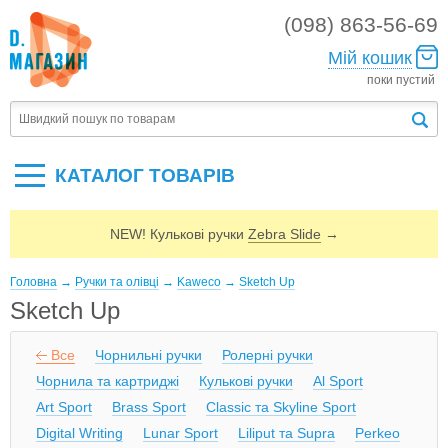
(098) 863-56-69
Мій кошик
поки пустий
КАТАЛОГ ТОВАРIВ
NEW! Кулькові ручки
Zebra Slide
→
Головна
→
Ручки та олівці
→
Kaweco
→
Sketch Up
Sketch Up
Все
Чорнильні ручки
Ролерні ручки
Чорнила та картриджі
Кулькові ручки
Al Sport
Art Sport
Brass Sport
Classic та Skyline Sport
Digital Writing
Lunar Sport
Liliput та Supra
Perkeo