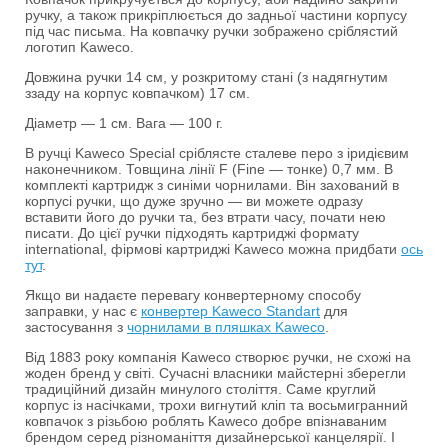
ручку, а також прикріплюється до задньої частини корпусу
під час письма. На ковпачку ручки зображено сріблястий
логотип Kaweco.
Довжина ручки 14 см, у розкритому стані (з надягнутим
ззаду на корпус ковпачком) 17 см.
Діаметр — 1 см. Вага — 100 г.
В ручці Kaweco Special сріблясте сталеве перо з іридієвим
наконечником. Товщина лінії F (Fine — тонке) 0,7 мм. В
комплекті картридж з синіми чорнилами. Він захований в
корпусі ручки, що дуже зручно — ви можете одразу
вставити його до ручки та, без втрати часу, почати нею
писати. До цієї ручки підходять картриджі формату
international, фірмові картриджі Kaweco можна придбати
ось
тут
.
Якщо ви надаєте перевагу конвертерному способу
заправки, у нас є
конвертер Kaweco Standart
для
застосування з
чорнилами в пляшках Kaweco
.
Від 1883 року компанія Kaweco створює ручки, не схожі на
жоден бренд у світі. Сучасні власники майстерні зберегли
традиційний дизайн минулого століття. Саме круглий
корпус із насічками, трохи вигнутий кліп та восьмигранний
ковпачок з різьбою роблять Kaweco добре впізнаваним
брендом серед різноманіття дизайнерської канцелярії. І