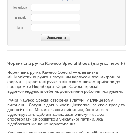
Телефон:
E-mail:
Імʼя:
Чорнильна ручка Kaweco Special Brass (латунь, перо F)
Чорнильна ручка Kaweco Special — елегантна
мінімалістична ручка з латунним корпусом восьмигранної
форми. Ці крафтові ручки з вінтажним шиком приїхали до
нас прямо з Нюрнберга. Серія Kaweco Special
відрекомендувала себе як довговічний робочий інструмент.
Ручка Kaweco Special створена з латуні, у глянцевому
виконанні. Латунь з давніх часів цінувалась за свою красу та
довговічність. Метал з часом зміниться, його можна
відполірувати, щоб він залишався блискучим, або
спостерігати за розвитком унікальної патини, яка
відображатиме ваше користування.
Ковпачок прикручується до корпусу, аби надійно закрити