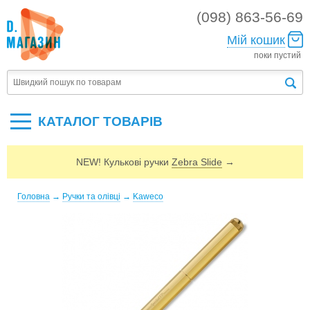
(098) 863-56-69
Мій кошик
поки пустий
КАТАЛОГ ТОВАРIВ
NEW! Кулькові ручки
Zebra Slide
→
Головна
→
Ручки та олівці
→
Kaweco