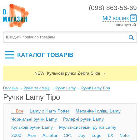
(098) 863-56-69
Мій кошик
поки пустий
КАТАЛОГ ТОВАРIВ
NEW! Кулькові ручки
Zebra Slide
→
Головна
→
Ручки та олівці
→
Ручки Lamy
→
Ручки Lamy Tipo
Ручки Lamy Tipo
Все
Lamy x Harry Potter
Механічні олівці Lamy
Чорнильні ручки Lamy
Ролерні ручки Lamy
Кулькові ручки Lamy
Мультисистемні ручки Lamy
2000
Aion
AL-Star
CP1
Joy
Logo
LX
Noto