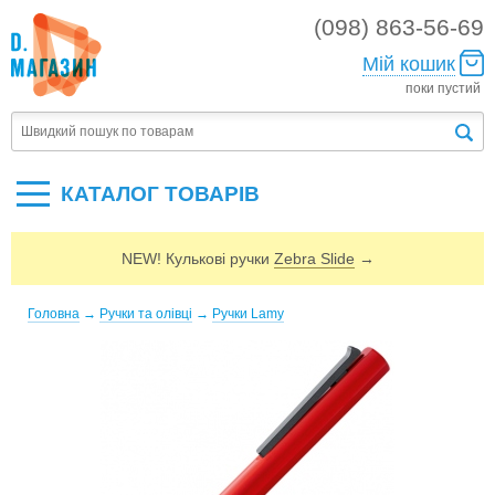
(098) 863-56-69
Мій кошик
поки пустий
КАТАЛОГ ТОВАРIВ
NEW! Кулькові ручки
Zebra Slide
→
Головна
→
Ручки та олівці
→
Ручки Lamy