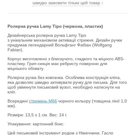
швидко замовити тільки цей товар
↓
Ролерна ручка Lamy Tipo (червона, пластик)
Дизайнерська ролерна ручка Lamy Tipo
з унікальним механізмом активації стрижня. Дизайн ручки
придумав легендарний Вольфганг Фабіан (Wolfgang
Fabian).
Корпус виготовлено з блискучого, гладкого та міцного ABS-
пластику. Грип-секція має ребристу поверхню для
міцнішого обхвату.
Ролерна ручка без ковпачка. Особлива конструкція кліпа,
яка дозволяє швидко активувати ручку для письма. Для того
щоб увімкнути письмовий вузол, необхідно натиснути на
кліп.
Всередині
стрижень M66
чорного кольору (товщина лінії 1,0
мм).
Розміри: 13,5 х 1 см. Вес: 14 г.
Упакування: картонний бокс.
Цей письмовий інструмент родом з Німеччини. Гасло