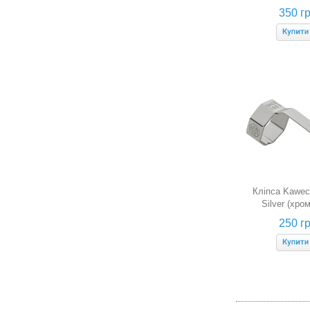
(хромован
350 гр
кулькових 
Кліпса Kawec
Silver (хро
250 гр