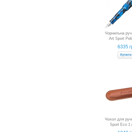
Чорнильна руч
Art Sport Peb
(синя галька,
6335 г
Чохол для руч
Sport Eco 1 