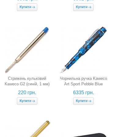
0,7 мм)
Стрижень кульковий
Чорнильна ручка Kaweco
Kaweco G2 (синій, 1 мм)
Art Sport Pebble Blue
(синя галька, перо B)
220 грн.
6335 грн.