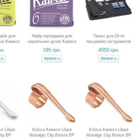
джів для
Набір картриджів для
Пенал для 20-ти
чок Kaweco
чорнильних ручок Kaweco
письмових інструментів
ру, 6 шт.)
(фіолетового кольору, 6
Kaweco (А5, чорний,
н.
195 грн.
4550 грн.
шт.)
шкіра)
 Liliput
Кліпса Kaweco Liliput
Кліпса Kaweco Liliput
lip BP
Nostalgic Clip Bronze BP
Nostalgic Clip Bronze BP