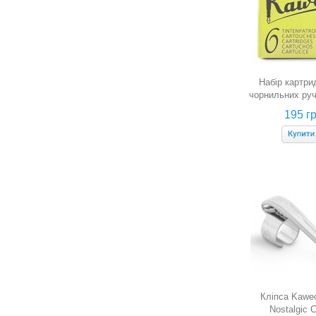
Набір картри
чорнильних ру
(жовтого кольо
195 гр
Кліпса Kaweco
Nostalgic C