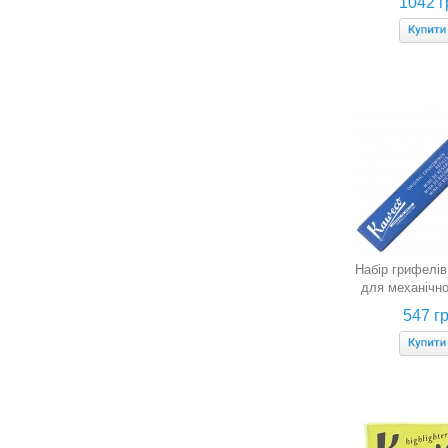
1042 г
Набір грифелів
для механічно
Kaweco (сині, 
547 гр
24 шту