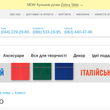
NEW! Кулькові ручки
Zebra Slide
→
про нас
доставка та оплата
контакти
магазини
нанести л
Київ
Vodafone
Lifecell
(044) 229-28-80
,
(066) 533-19-95
,
(063) 440-47-46
Аксесуари
Все для творчості
Декор
Ідеї пода
а олівці
→
Kaweco
o