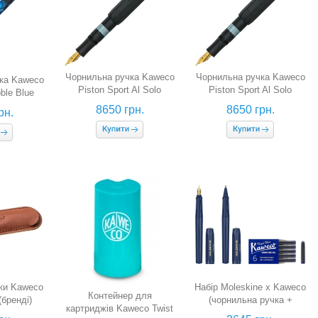
Чорнильна ручка Kaweco
Чорнильна ручка Kaweco
ка Kaweco
Piston Sport Al Solo
Piston Sport Al Solo
ble Blue
Black Gold (алюміній,
Black Gold (алюміній,
 перо F)
8650 грн.
8650 грн.
рн.
чорна, перо EF)
чорна, перо M)
ки Kaweco
Набір Moleskine x Kaweco
Контейнер для
(бренді)
(чорнильна ручка +
картриджів Kaweco Twist
кулькова ручка + набір