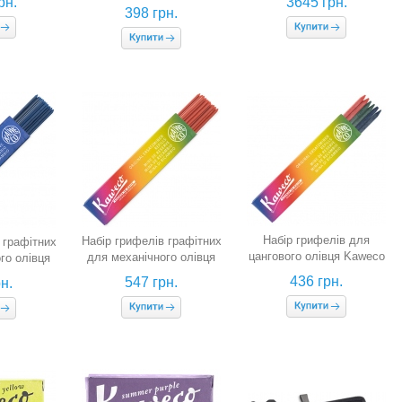
рн.
3645 грн.
& Test Ink Cartridge
синіх картриджів, синій)
398 грн.
Dispenser (бірюзовий, 8
кольорів)
Набір грифелів для
Набір грифелів графітних
 графітних
цангового олівця Kaweco
для механічного олівця
го олівця
Mix (3,2 мм, 6 штук)
Kaweco (червоні, 2,0 мм,
2,0 мм, HB,
436 грн.
547 грн.
н.
НВ, 24 штуки)
ки)