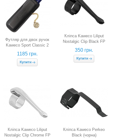
Кліпса Kaweco Liliput
Футляр для двох ручок
Nostalgic Clip Black FP
Kaweco Sport Classic 2
(чорна, для чорнильних
350 грн.
(чорний)
ручок)
1185 грн.
Кліпса Kaweco Liliput
Кліпса Kaweco Perkeo
Nostalgic Clip Chrome FP
Black (чорна)