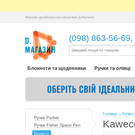
Магазин дизайнерської канцелярії Д.Магазин
,
(098) 863-56-69
Блокноти та щоденники
Ручки та олівці
Головна
→
Ручки т
Ручки Parker
Kawec
Ручки Fisher Space Pen
Kaweco