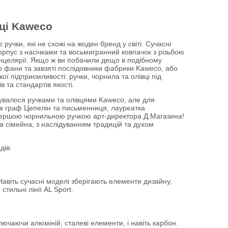
вці Kaweco
ручки, які не схожі на жоден бренд у світі. Сучасні
корпус з насічками та восьмигранний ковпачок з різьбою
нцелярії. Якщо ж ви побачили дещо в подібному
бо фани та завзяті послідовники фабрики
Kaweco
, або
кої підприємливості: ручки, чорнила та олівці під
 та стандартів якості.
тувалося ручками та олівцями
Kaweco
, але для
ик граф Цепелін та письменниця, лауреатка
ершою чорнильною ручкою арт-директора Д.Магазина!
а сімейна, з наслідуванням традицій та духом
дів:
Навіть сучасні моделі зберігають елементи дизайну,
тильні лінії AL Sport.
лючаючи алюміній, сталеві елементи, і навіть карбон.