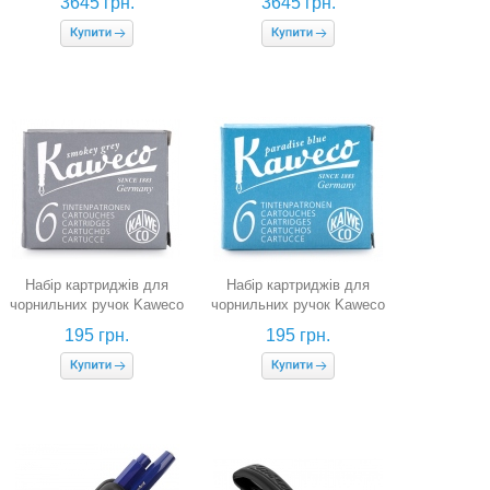
3645 грн.
3645 грн.
синіх картриджів,
синіх картриджів, чорний)
червоний)
Набір картриджів для
Набір картриджів для
чорнильних ручок Kaweco
чорнильних ручок Kaweco
(cірого кольору, 6 шт.)
(бірюзового кольору, 6
195 грн.
195 грн.
шт.)