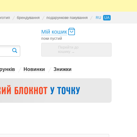
оготип
брендування
подарункове пакування
RU
UA
Мій кошик
поки пустий
Перейти до
кошику →
рунків
Новинки
Знижки