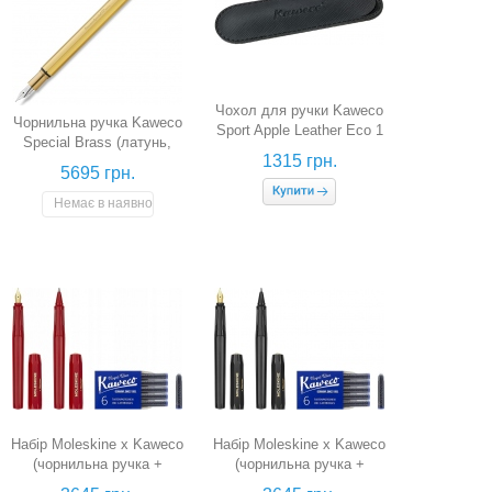
Чохол для ручки Kaweco
Чорнильна ручка Kaweco
Sport Apple Leather Eco 1
Special Brass (латунь,
(екошкіра)
1315 грн.
перо F)
5695 грн.
Немає в наявності
Набір Moleskine x Kaweco
Набір Moleskine x Kaweco
(чорнильна ручка +
(чорнильна ручка +
кулькова ручка + набір
кулькова ручка + набір