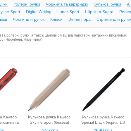
учки
Ролерні ручки
Чорнила та картриджі
Кулькові ручки
Al
yline Sport
Digital Writing
Lunar Sport
Liliput та Supra
Perke
івці
Чохли для ручок
Кліпси
Змінні пера
Стрижні для ручо
і та ролерні ручки, а також цангові олівці від майстерні вінтажних письмових
co
(Нюрнберг, Німеччина).
ка Kaweco
Кулькова ручка Kaweco
Кулькова ручка Kaweco
алюміній та
Skyline Sport (бежева)
Special Black (чорна, 1,0
рвона)
мм)
рн.
1256 грн.
2990 грн.