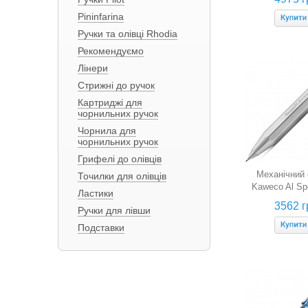
Pininfarina
Ручки та олівці Rhodia
Рекомендуємо
Лінери
Стрижні до ручок
Картриджі для
чорнильних ручок
Чорнила для
чорнильних ручок
Грифелі до олівців
Механічний 
Точилки для олівців
Kaweco Al Spo
Ластики
(алюміній, сріб
3562 г
Ручки для лівши
мм)
Подставки