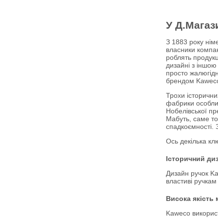
У Д.Магаз
З 1883 року нім
власники компан
роблять продук
дизайні з іншою
просто жалюгідн
брендом Kaweco 
Трохи історични
фабрики особлив
Нобелівської пр
Мабуть, саме т
спадкоємності. 
Ось декілька кл
Історичний ди
Дизайн ручок Ka
властиві ручкам 
Висока якість 
Kaweco використ