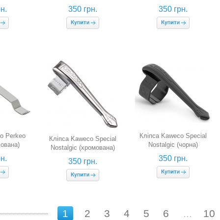
а, для
(бронзова, для кулькових
(бронзова, для
н.
350 грн.
350 грн.
ручок)
ручок)
чорнильних ручок)
o Perkeo
Кліпса Kaweco Special
Кліпса Kaweco Special
мована)
Nostalgic (чорна)
Nostalgic (хромована)
н.
350 грн.
350 грн.
1
2
3
4
5
6
...
10