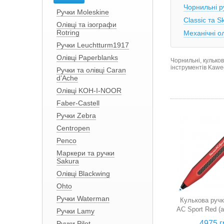
Чорнильні р
Ручки Moleskine
Classic та Sk
Олівці та ізографи
Rotring
Механічні ол
Ручки Leuchtturm1917
Олівці Paperblanks
Чорнильні, кульков
інструментів
Kawe
Ручки та олівці Caran
d’Ache
Олівці KOH-I-NOOR
Faber-Castell
Ручки Zebra
Centropen
Penco
Маркери та ручки
Sakura
Олівці Blackwing
Ohto
Ручки Waterman
Кулькова руч
AC Sport Red (
Ручки Lamy
карбон, че
4975 г
Ручки Pilot