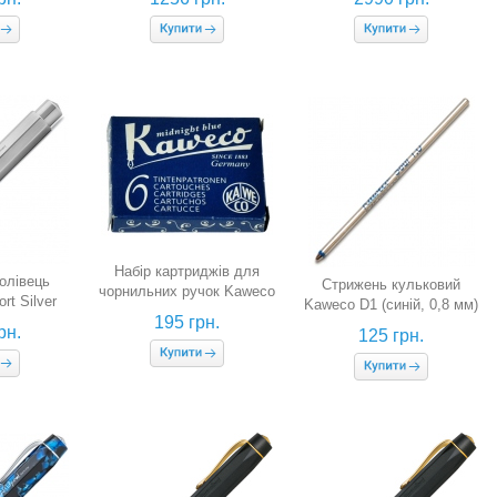
Набір картриджів для
олівець
Стрижень кульковий
чорнильних ручок Kaweco
rt Silver
Kaweco D1 (синій, 0,8 мм)
(темно-синього кольору, 6
лястий, 0,7
195 грн.
рн.
шт.)
125 грн.