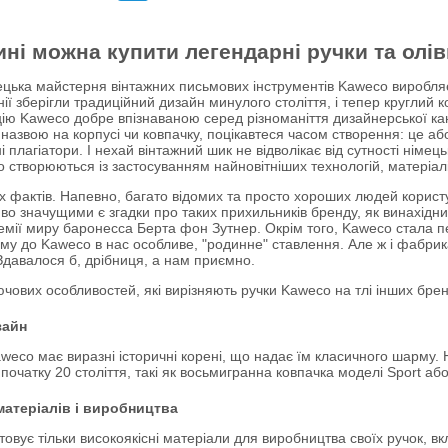
ині можна купити легендарні ручки та олі
ецька майстерня вінтажних письмових інструментів
Kaweco
виробляє 
ії зберігли традиційний дизайн минулого століття, і тепер круглий 
цію
Kaweco
добре впізнаваною серед різноманіття дизайнерської ка
 назвою на корпусі чи ковпачку, поцікавтеся часом створення: це а
і плагіатори.
І нехай вінтажний шик не відволікає від сутності німець
створюються із застосуванням найновітніших технологій, матеріалів
х фактів. Напевно, багато відомих та просто хороших людей корис
о значущими є згадки про таких прихильників бренду, як винахідн
емії миру баронесса Берта фон Зутнер. Окрім того
,
Kaweco
стала п
ому до
Kaweco
в нас особливе, "родинне" ставлення. Але ж і фабрик
Здавалося б, дрібниця, а нам приємно.
ючових особливостей, які вирізняють ручки Kaweco на тлі інших брен
зайн
weco має виразні історичні корені, що надає їм класичного шарму. 
початку 20 століття, такі як восьмигранна ковпачка моделі Sport або с
матеріалів і виробництва
овує тільки високоякісні матеріали для виробництва своїх ручок, вк