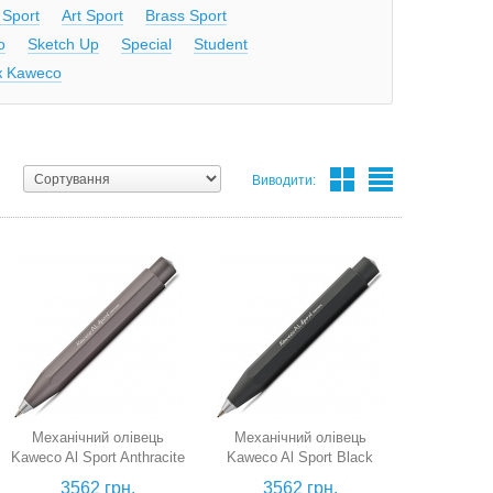
 Sport
Art Sport
Brass Sport
o
Sketch Up
Special
Student
к Kaweco
Виводити:
Механічний олівець
Механічний олівець
Kaweco Al Sport Anthracite
Kaweco Al Sport Black
(алюміній, антрацитовий,
(алюміній, чорний, 0,7 мм)
3562 грн.
3562 грн.