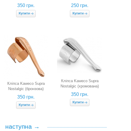
(хромована, для
350 грн.
250 грн.
чорнильних ручок)
Кліпса Kaweco Supra
Кліпса Kaweco Supra
Nostalgic (хромована)
Nostalgic (бронзова)
350 грн.
350 грн.
наступна →