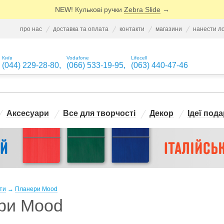
NEW! Кулькові ручки
Zebra Slide
→
про нас
доставка та оплата
контакти
магазини
нанести л
Київ
Vodafone
Lifecell
(044) 229-28-80
,
(066) 533-19-95
,
(063) 440-47-46
Аксесуари
Все для творчості
Декор
Ідеї пода
ти
→
Планери Mood
ри Mood