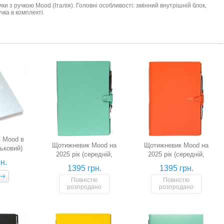
и з ручкою Mood (Італія). Головні особливості: змінний внутрішній блок,
учка в комплекті.
к Mood в
Щотижневик Mood на
Щотижневик Mood на
ньковий)
2025 рік (середній,
2025 рік (середній,
н.
м'ятний)
помаранчевий)
1395 грн.
1395 грн.
Повністю
Повністю
розпродано
розпродано