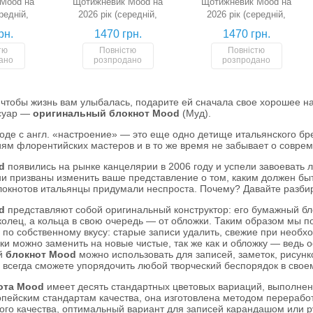
Mood на
Щотижневик Mood на
Щотижневик Mood на
редній,
2026 рік (середній,
2026 рік (середній,
евий)
червоний)
чорний)
рн.
1470 грн.
1470 грн.
тю
Повністю
Повністю
ано
розпродано
розпродано
, чтобы жизнь вам улыбалась, подарите ей сначала свое хорошее 
ссуар —
оригинальный блокнот Mood
(Муд).
оде с англ. «настроение» — это еще одно детище итальянского бр
ям флорентийских мастеров и в то же время не забывает о совре
d
появились на рынке канцелярии в 2006 году и успели завоевать 
ни призваны изменить ваше представление о том, каким должен б
блокнотов итальянцы придумали неспроста. Почему? Давайте разбир
d
представляют собой оригинальный конструктор: его бумажный блок
колец, а кольца в свою очередь — от обложки. Таким образом мы п
 по собственному вкусу: старые записи удалить, свежие при необх
и можно заменить на новые чистые, так же как и обложку — ведь 
й
блокнот Mood
можно использовать для записей, заметок, рисун
 всегда сможете упорядочить любой творческий беспорядок в свое
ота Mood
имеет десять стандартных цветовых вариаций, выполнена
пейским стандартам качества, она изготовлена методом переработ
ого качества, оптимальный вариант для записей карандашом или р