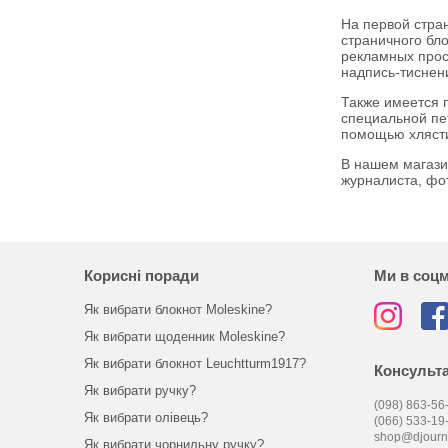
На первой стра
страничного бло
рекламных просп
надпись-тиснени
Также имеется 
специальной пе
помощью хлясти
В нашем магази
журналиста, фо
Корисні поради
Ми в соц
Як вибрати блокнот Moleskine?
Як вибрати щоденник Moleskine?
Як вибрати блокнот Leuchtturm1917?
Консульта
Як вибрати ручку?
(098) 863-56-
Як вибрати олівець?
(066) 533-19
shop@djourn
Як вибрати чорнильну ручку?