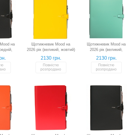
Mood на
Щотижневик Mood на
Щотижневик Mood на
редній,
2026 рік (великий, жовтий)
2026 рік (великий,
й)
м'ятний)
рн.
2130 грн.
2130 грн.
тю
Повністю
Повністю
ано
розпродано
розпродано