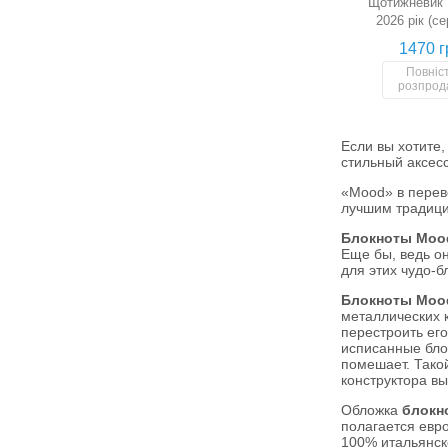
Щотижневик 
2026 рік (се
помаранч
1470 г
Повніс
розпрод
Если вы хотите
стильный аксе
«Mood» в перев
лучшим традици
Блокноты Moo
Еще бы, ведь о
для этих чудо-
Блокноты Moo
металлических 
перестроить его
исписанные блок
помешает. Тако
конструктора вы
Обложка
блокн
полагается евро
100% итальянск