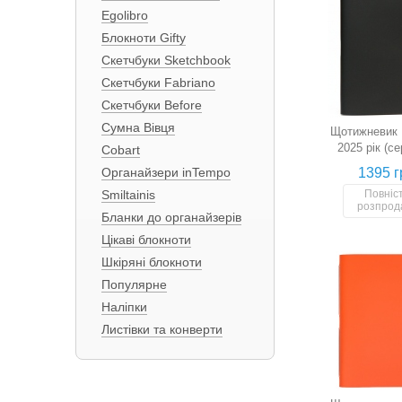
Egolibro
Блокноти Gifty
Скетчбуки Sketchbook
Скетчбуки Fabriano
Скетчбуки Before
Сумна Вівця
Щотижневик 
2025 рік (се
Cobart
чорни
Органайзери inTempo
1395 г
Smiltainis
Повніс
розпрод
Бланки до органайзерів
Цікаві блокноти
Шкіряні блокноти
Популярне
Наліпки
Листівки та конверти