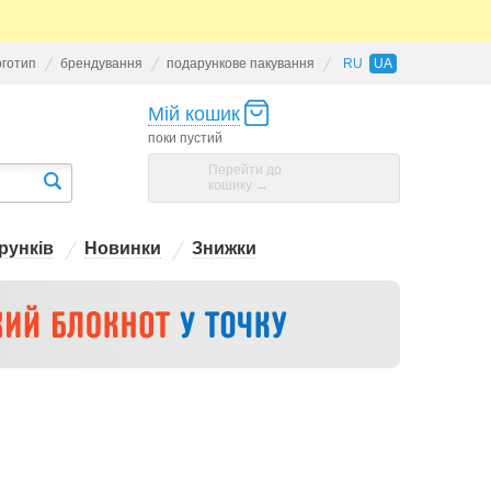
оготип
брендування
подарункове пакування
RU
UA
Мій кошик
поки пустий
Перейти до
кошику →
рунків
Новинки
Знижки