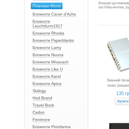
Яскраві щотижневик
Планери Mood
застібка-кнопка, р
Блокноти Caran d'Ache
Блокноти
Leuchtturm1917
Блокноти Rhodia
Блокноти Paperblanks
Блокноти Lamy
Блокноти Nuuna
Блокноти Mivacach
Блокноти Like U
Блокноти Karst
Змінний бло
Блокноти Apica
лінію (кише
Stalogy
135 гр
Hod.Brand
Travel Book
Cedon
Fenimore
Блокноти Pininfarina