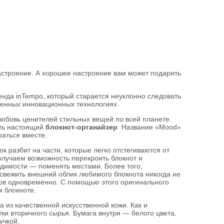
настроение. А хорошее настроение вам может подарить
енда inTempo, который старается неуклонно следовать
менных инновационных технологиях.
любовь ценителей стильных вещей по всей планете.
ыть настоящий
блокнот-органайзер
. Название «Mood»
аться вместе.
 разбит на части, которые легко отстегиваются от
олучаем возможность перекроить блокнот и
одимости — поменять местами. Более того,
освежить внешний облик любимого блокнота никогда не
ков одновременно. С помощью этого оригинального
м блокноте.
 из качественной искусственной кожи. Как и
ки вторичного сырья. Бумага внутри — белого цвета,
учкой.