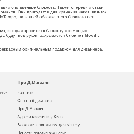
ации о владельце блокнота. Также спереди и сзади
рманов. Они пригодятся для хранения чеков, визиток,
inTempo, на задней обложке этого блокнота есть
ик, которая крепится к блокноту с помощью
да будут под рукой. Закрывается
блокнот Mood
с
прекрасным оригинальным подарком для дизайнера,
Про Д.Магазин
оверх
Контакти
Оплата й доставка
Про Д.Магазин
Адреси магазинів у Києві
Блокноти з логотипом для бізнесу
Нанести логотип або напис