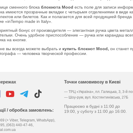
нице сменного блока
блокнота Mood
есть поле для записи информ
ка имеются прозрачные вкладки с четырьмя отделениями в виде ка
ектов или билетов. Как и полагается для всей продукцией бренда 
е «inTempo made in Italy».
приятный бонус от производителя — элегантная ручка цвета металл
тельки. Очень удобное приспособление — ручка или карандаш всег
ка на кнопке.
не вы всегда можете выбрать и
купить блокнот Mood,
он станет 
тографа — человека творческой профессии.
мережах
Точки самовивозу в Києві
— ТРЦ «Україна», пл. Галицька, 3, 3-й п
— Шоу-рум, вул. Костянтинівська, 27Б
Працюємо в будні з 11:00 до
ції / обробка замовлень:
19:00, у суботу з 11:00 до 16:00.
69 (+ Viber, Telegram, WhatsApp),
-95,
(063) 440-47-46,
al.com.ua