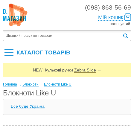
(098) 863-56-69
Мій кошик
поки пустий
КАТАЛОГ ТОВАРIВ
NEW! Кулькові ручки
Zebra Slide
→
Головна
→
Блокноти
→
Блокноти Like U
Блокноти Like U
Все буде Україна