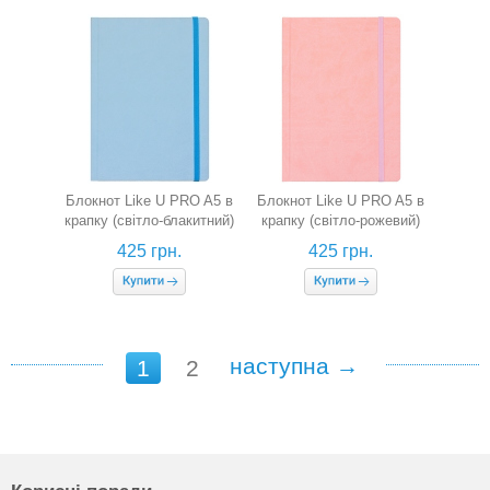
Блокнот Like U PRO A5 в
Блокнот Like U PRO A5 в
крапку (світло-блакитний)
крапку (світло-рожевий)
425 грн.
425 грн.
наступна →
1
2