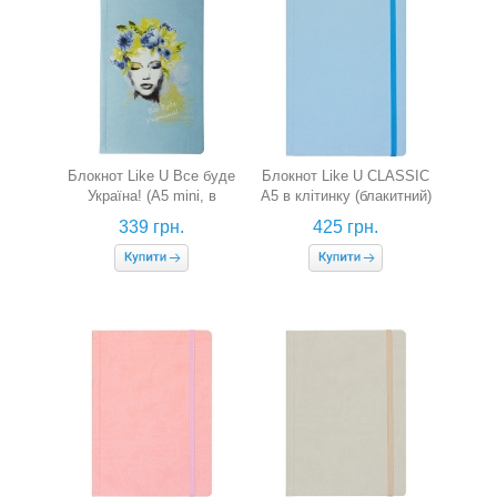
Блокнот Like U Все буде
Блокнот Like U CLASSIC
Україна! (A5 mini, в
A5 в клітинку (блакитний)
крапку)
339 грн.
425 грн.