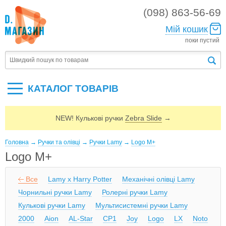
(098) 863-56-69
Мій кошик
поки пустий
КАТАЛОГ ТОВАРIВ
NEW! Кулькові ручки
Zebra Slide
→
Головна
→
Ручки та олівці
→
Ручки Lamy
→
Logo M+
Logo M+
Все
Lamy x Harry Potter
Механічні олівці Lamy
Чорнильні ручки Lamy
Ролерні ручки Lamy
Кулькові ручки Lamy
Мультисистемні ручки Lamy
2000
Aion
AL-Star
CP1
Joy
Logo
LX
Noto