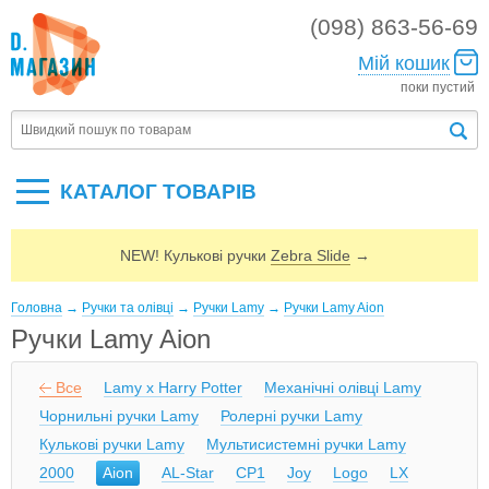
(098) 863-56-69
Мій кошик
поки пустий
КАТАЛОГ ТОВАРIВ
NEW! Кулькові ручки
Zebra Slide
→
Головна
→
Ручки та олівці
→
Ручки Lamy
→
Ручки Lamy Aion
Ручки Lamy Aion
Все
Lamy x Harry Potter
Механічні олівці Lamy
Чорнильні ручки Lamy
Ролерні ручки Lamy
Кулькові ручки Lamy
Мультисистемні ручки Lamy
2000
Aion
AL-Star
CP1
Joy
Logo
LX