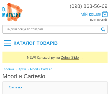
(098) 863-56-69
Мій кошик
поки пустий
КАТАЛОГ ТОВАРIВ
NEW! Кулькові ручки
Zebra Slide
→
Головна
→
Архів
→
Mood и Cartesio
Mood и Cartesio
Cartesio