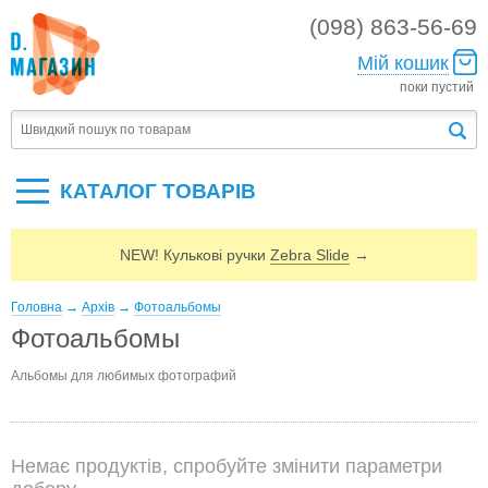
(098) 863-56-69
Мій кошик
поки пустий
КАТАЛОГ ТОВАРIВ
NEW! Кулькові ручки
Zebra Slide
→
Головна
→
Архів
→
Фотоальбомы
Фотоальбомы
Альбомы для любимых фотографий
Немає продуктів, спробуйте змінити параметри