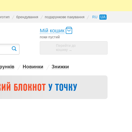
оготип
брендування
подарункове пакування
RU
UA
Мій кошик
поки пустий
Перейти до
кошику →
рунків
Новинки
Знижки