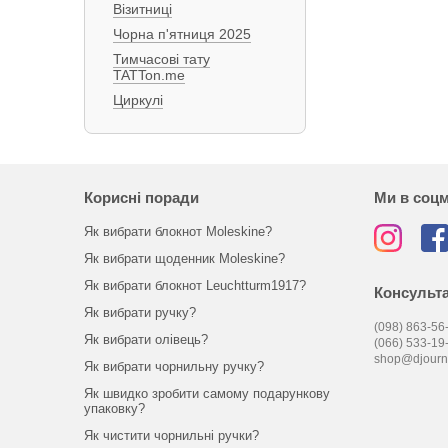
Візитниці
Чорна п'ятниця 2025
Тимчасові тату
TATTon.me
Циркулі
Корисні поради
Ми в соц
Як вибрати блокнот Moleskine?
Як вибрати щоденник Moleskine?
Як вибрати блокнот Leuchtturm1917?
Консульта
Як вибрати ручку?
(098) 863-56-
Як вибрати олівець?
(066) 533-19
shop@djourn
Як вибрати чорнильну ручку?
Як швидко зробити самому подарункову
упаковку?
Як чистити чорнильні ручки?