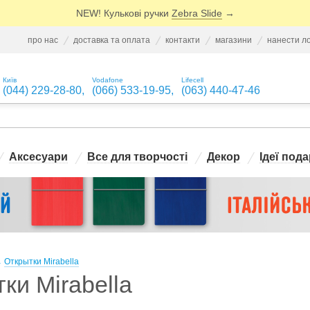
NEW! Кулькові ручки
Zebra Slide
→
про нас
доставка та оплата
контакти
магазини
нанести л
Київ
Vodafone
Lifecell
(044) 229-28-80
,
(066) 533-19-95
,
(063) 440-47-46
Аксесуари
Все для творчості
Декор
Ідеї пода
→
Открытки Mirabella
ки Mirabella