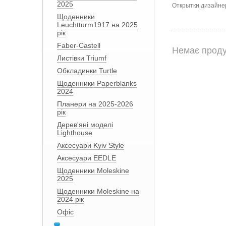
2025
Открытки дизайнер
Щоденники
Leuchtturm1917 на 2025
рік
Faber-Castell
Немає проду
Листівки Triumf
Обкладинки Turtle
Щоденники Paperblanks
2024
Планери на 2025-2026
рік
Дерев'яні моделі
Lighthouse
Аксесуари Kyiv Style
Аксесуари EEDLE
Щоденники Moleskine
2025
Щоденники Moleskine на
2024 рік
Офіс