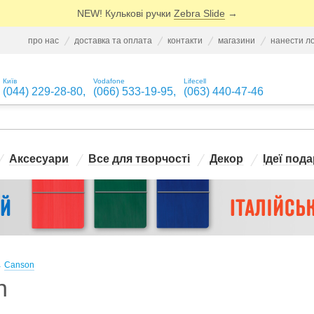
NEW! Кулькові ручки
Zebra Slide
→
про нас
доставка та оплата
контакти
магазини
нанести л
Київ
Vodafone
Lifecell
(044) 229-28-80
,
(066) 533-19-95
,
(063) 440-47-46
Аксесуари
Все для творчості
Декор
Ідеї пода
→
Canson
n