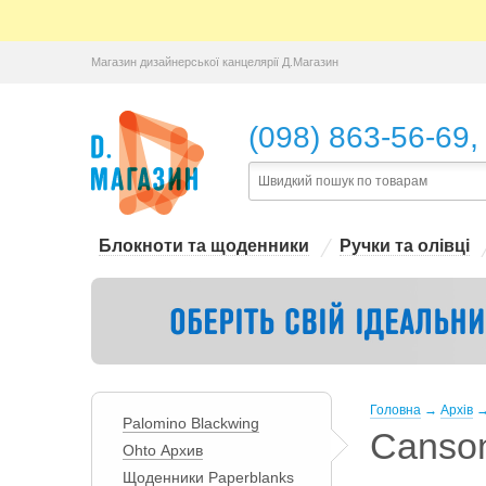
Магазин дизайнерської канцелярії Д.Магазин
,
(098) 863-56-69
Блокноти та щоденники
Ручки та олівці
Головна
→
Архів
Palomino Blackwing
Canso
Ohto Архив
Щоденники Paperblanks