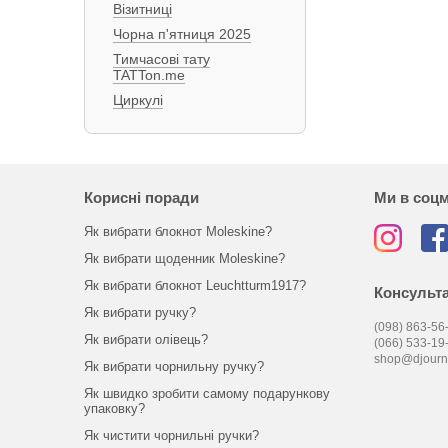
Візитниці
Чорна п'ятниця 2025
Тимчасові тату
TATTon.me
Циркулі
Корисні поради
Ми в соц
Як вибрати блокнот Moleskine?
Як вибрати щоденник Moleskine?
Як вибрати блокнот Leuchtturm1917?
Консульта
Як вибрати ручку?
(098) 863-56-
Як вибрати олівець?
(066) 533-19
shop@djourn
Як вибрати чорнильну ручку?
Як швидко зробити самому подарункову
упаковку?
Як чистити чорнильні ручки?