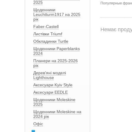
2025
Популярные франц
Щоденники
Leuchtturm1917 на 2025
рік
Faber-Castell
Немає проду
Листівки Triumf
Обкладинки Turtle
Щоденники Paperblanks
2024
Планери на 2025-2026
рік
Дерев'яні моделі
Lighthouse
Аксесуари Kyiv Style
Аксесуари EEDLE
Щоденники Moleskine
2025
Щоденники Moleskine на
2024 рік
Офіс