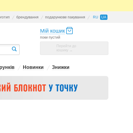
оготип
брендування
подарункове пакування
RU
UA
Мій кошик
поки пустий
Перейти до
кошику →
рунків
Новинки
Знижки