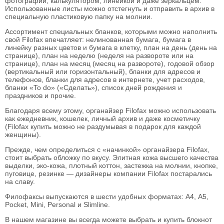
фотографий, калькулятором, линейкой и даже зеркальцем.
Использованные листы можно отстегнуть и отправить в архив в
специальную пластиковую папку на молнии.
Ассортимент специальных бланков, которыми можно наполнить
свой Filofax впечатляет: нелинованная бумага, бумага в
линейку разных цветов и бумага в клетку, план на день (день на
странице), план на неделю (неделя на развороте или на
странице), план на месяц (месяц на развороте), годовой обзор
(вертикальный или горизонтальный), бланки для адресов и
телефонов, бланки для адресов в интернете, учет расходов,
бланки «To do» («Сделать»), список дней рождения и
праздников и прочие.
Благодаря всему этому, органайзер Filofax можно использовать
как ежедневник, кошелек, личный архив и даже косметичку
(Filofax купить можно не раздумывая в подарок для каждой
женщины).
Прежде, чем определиться с «начинкой» органайзера Filofax,
стоит выбрать обложку по вкусу. Элитная кожа высшего качества
выделки, эко-кожа, плотный коттон, застежка на молнии, кнопке,
пуговице, резинке — дизайнеры компании Filofax постарались
на славу.
Филофаксы выпускаются в шести удобных форматах: А4, А5,
Pocket, Mini, Personal и Slimline.
В нашем магазине вы всегда можете выбрать и купить блокнот