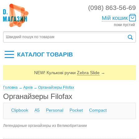
(098) 863-56-69
Мій кошик
поки пустий
КАТАЛОГ ТОВАРIВ
NEW! Кулькові ручки
Zebra Slide
→
Головна
→
Архів
→
Органайзеры Filofax
Органайзеры Filofax
Clipbook
A5
Personal
Pocket
Compact
Легендарные органайзеры из Великобритании