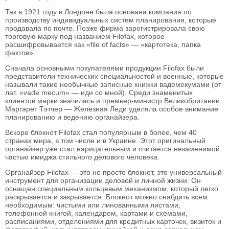
Так в 1921 году в Лондоне была основана компания по
производству индивидуальных систем планирования, которые
продавала по почте. Позже фирма зарегистрировала свою
торговую марку под названием Filofax, которое
расшифровывается как «file of facts» — «картотека, папка
фактов».
Сначала основными покупателями продукции Filofax были
представители технических специальностей и военные, которые
называли такие необычные записные книжки вадемекумами (от
лат. «vade mecum»
—
иди со мной). Среди знаменитых
клиентов марки значилась и премьер-министр Великобритании
Маргарет Тэтчер — Железная Леди уделяла особое внимание
планированию и ведению органайзера.
Вскоре блокнот Filofax стал популярным в более, чем 40
странах мира, в том числе и в Украине. Этот оригинальный
органайзер уже стал нарицательным и считается незаменимой
частью имиджа стильного делового человека.
Органайзер Filofax — это не просто блокнот, это универсальный
инструмент для организации деловой и личной жизни. Он
оснащен специальным кольцевым механизмом, который легко
раскрывается и закрывается. Блокнот можно снабдить всем
необходимым: чистыми или линованными листами,
телефонной книгой, календарем, картами и схемами,
расписаниями, отделениями для кредитных карточек, визиток и