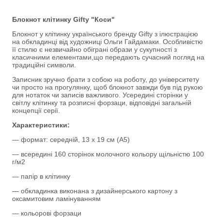
Блокнот клітинку Gifty "Коси"
Блокнот у клітинку українського бренду Gifty з ілюстрацією
на обкладинці від художниці Ольги Гайдамаки. Особливістю
її стилю є незвичайно обіграні образи у сукупності з
класичними елементами,що передають сучасний погляд на
традиційні символи.
Записник зручно брати з собою на роботу, до університету
чи просто на прогулянку, щоб блокнот завжди був під рукою
для нотаток чи записів важливого. Усередині сторінки у
світлу клітинку та розписні форзаци, відповідні загальній
концепції серії.
Характеристики:
— формат: середній, 13 х 19 см (А5)
— всередині 160 сторінок молочного кольору щільністю 100
г/м2
— папір в клітинку
— обкладинка виконана з дизайнерського картону з
оксамитовим ламінуванням
— кольорові форзаци