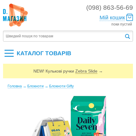
(098) 863-56-69
Мій кошик
поки пустий
КАТАЛОГ ТОВАРIВ
NEW! Кулькові ручки
Zebra Slide
→
Головна
→
Блокноти
→
Блокноти Gifty