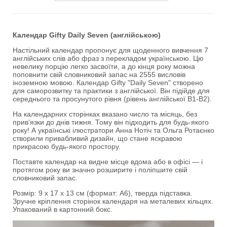
Календар Gifty Daily Seven (англійською)
Настільний календар пропонує для щоденного вивчення 7
англійських слів або фраз з перекладом українською. Цю
невелику порцію легко засвоїти, а до кінця року можна
поповнити свій словниковий запас на 2555 висловів
іноземною мовою. Календар Gifty "Daily Seven" створено
для саморозвитку та практики з англійської. Він підійде для
середнього та просунутого рівня (рівень англійської B1-B2).
На календарних сторінках вказано число та місяць, без
прив‘язки до днів тижня. Тому він підходить для будь-якого
року! А українські ілюстратори Анна Нотіч та Ольга Ротаєнко
створили привабливий дизайн, що стане яскравою
прикрасою будь-якого простору.
Поставте календар на видне місце вдома або в офісі — і
протягом року ви значно розширите і поліпшите свій
словниковий запас.
Розмір: 9 х 17 х 13 см (формат: А6), тверда підставка.
Зручне кріплення сторінок календаря на металевих кільцях.
Упакований в картонний бокс.