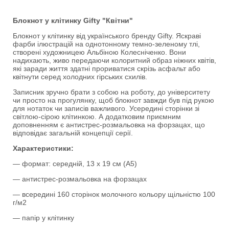
Блокнот у клітинку Gifty "Квітни"
Блокнот у клітинку від українського бренду Gifty. Яскраві
фарби ілюстрацій на однотонному темно-зеленому тлі,
створені художницею Альбіною Колесніченко. Вони
надихають, живо передаючи колоритний образ ніжних квітів,
які заради життя здатні прориватися скрізь асфальт або
квітнути серед холодних гірських схилів.
Записник зручно брати з собою на роботу, до університету
чи просто на прогулянку, щоб блокнот завжди був під рукою
для нотаток чи записів важливого. Усередині сторінки зі
світлою-сірою клітинкою. А додатковим приємним
доповненням є антистрес-розмальовка на форзацах, що
відповідає загальній концепції серії.
Характеристики:
— формат: середній, 13 х 19 см (А5)
— антистрес-розмальовка на форзацах
— всередині 160 сторінок молочного кольору щільністю 100
г/м2
— папір у клітинку