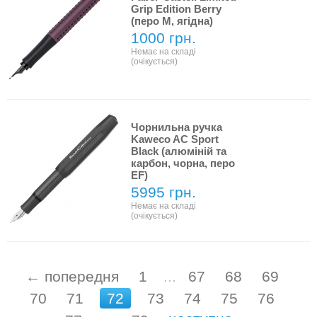
Grip Edition Berry
(перо M, ягідна)
1000 грн.
Немає на складі
(очікується)
Чорнильна ручка
Kaweco AC Sport
Black (алюміній та
карбон, чорна, перо
EF)
5995 грн.
Немає на складі
(очікується)
← попередня
1
...
67
68
69
70
71
72
73
74
75
76