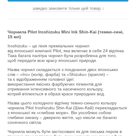
швидко замовити тільки цей товар
↓
Чорнила Pilot Iroshizuku Mini Ink Shin-Kai (темно-сині,
15 мл)
Iroshizuku – це лінія преміальних чорнил
від японської компанії Pilot, яка включає в себе 24 відтінка.
Така багата палітра чорнил була розроблена для того,
щоб передати всю красу японської природи.
Назва чорнил складається з поєднання двох японських
слів – «Iro» (колір, фарба) та «Shizuku» (крапля) –
та є відображенням головної ідеї:
використання якісних фарбуючих пігментів для
отримання інтенсивного та насиченого кольору,
котрий втілюється в образі краси природних вод.
Назва цього холодного відтінку темно-синього кольору
чорнила Pilot Iroshizuku Shin-Kai (Шин-Кай) перекладається
з японської як «глибоке море». Він уособлює собою
глибини океану – джерело життя, що ніколи не бачило
сонячного світла.
Чорнила можуть бути застосовані як для письма пером в