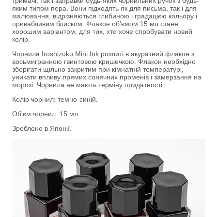
тримачі, так і заправки будь-яких чорнильних ручок з будь-
яким типом пера. Вони підходять як для письма, так і для
малювання, відрізняються глибиною і градацією кольору і
привабливим блиском. Флакон об'ємом 15 мл стане
хорошим варіантом, для тих, хто хоче спробувати новий
колір.
Чорнила Iroshizuku Mini Ink розлиті в акуратний флакон з
восьмигранною гвинтовою кришечкою. Флакон необхідно
зберігати щільно закритим при кімнатній температурі,
уникати впливу прямих сонячних променів і замерзання на
морозі. Чорнила не мають терміну придатності.
Колір чорнил: темно-синій
.
Об'єм чорнил: 15 мл.
Зроблено в Японії.