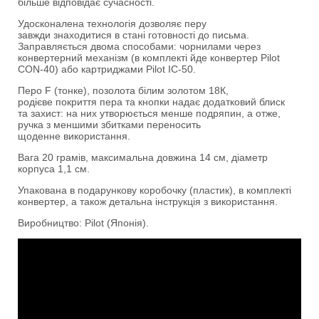
більше відповідає сучасності.
Удосконалена технологія дозволяє перу
завжди знаходитися в стані готовності до письма.
Заправляється двома способами: чорнилами через
конвертерний механізм (в комплекті йде конвертер Pilot
CON-40) або картриджами Pilot IC-50.
Перо F (тонке), позолота білим золотом 18К,
родієве покриття пера та кнопки надає додатковий блиск
та захист: на них утворюється менше подряпин, а отже,
ручка з меншими збитками переносить
щоденне використання.
Вага 20 грамів, максимальна довжина 14 см, діаметр
корпуса 1,1 см.
Упакована в подарункову коробочку (пластик), в комплекті
конвертер, а також детальна інструкція з використання.
Виробництво: Pilot (Японія).