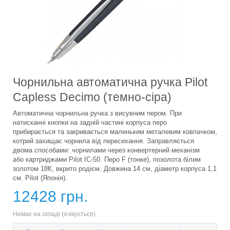
Чорнильна автоматична ручка Pilot
Capless Decimo (темно-сіра)
Автоматична чорнильна ручка з висувним пером. При
натисканні кнопки на задній частині корпуса перо
прибирається та закривається маленьким металевим ковпачком,
котрий захищає чорнила від пересихання. Заправляється
двома способами: чорнилами через конвертерний механізм
або картриджами Pilot IC-50. Перо F (тонке), позолота білим
золотом 18К, вкрито родієм. Довжина 14 см, діаметр корпуса 1,1
см. Pilot (Японія).
12428 грн.
Немає на складі (очікується)