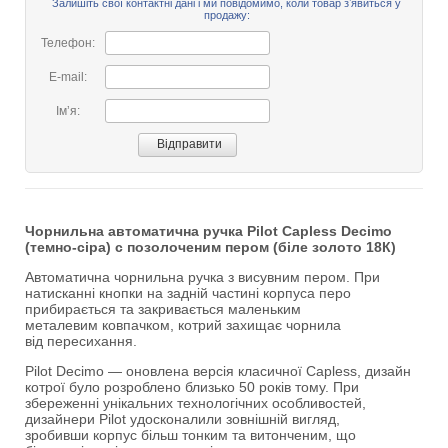
Залишіть свої контактні дані і ми повідомимо, коли товар зʼявиться у
продажу:
Телефон:
E-mail:
Імʼя:
Чорнильна автоматична ручка Pilot Capless Decimo
(темно-сіра) с позолоченим пером (біле золото 18К)
Автоматична чорнильна ручка з висувним пером. При
натисканні кнопки на задній частині корпуса перо
прибирається та закривається маленьким
металевим ковпачком, котрий захищає чорнила
від пересихання.
Pilot Decimo — оновлена версія класичної Capless, дизайн
котрої було розроблено близько 50 років тому. При
збереженні унікальних технологічних особливостей,
дизайнери Pilot удосконалили зовнішній вигляд,
зробивши корпус більш тонким та витонченим, що