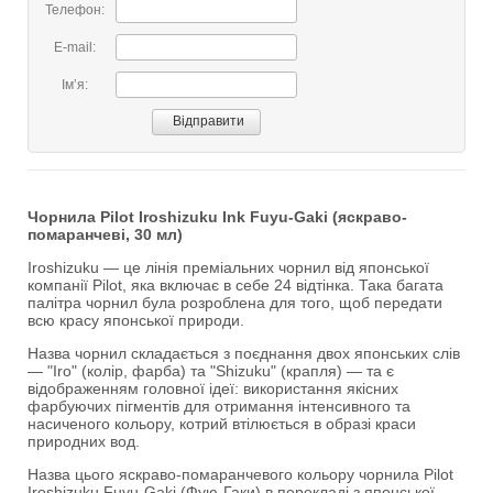
Телефон:
E-mail:
Імʼя:
Чорнила Pilot Iroshizuku Ink Fuyu-Gaki (яскраво-
помаранчеві, 30 мл)
Iroshizuku — це лінія преміальних чорнил від японської
компанії Pilot, яка включає в себе 24 відтінка. Така багата
палітра чорнил була розроблена для того, щоб передати
всю красу японської природи.
Назва чорнил складається з поєднання двох японських слів
— "Iro" (колір, фарба) та "Shizuku" (крапля) — та є
відображенням головної ідеї: використання якісних
фарбуючих пігментів для отримання інтенсивного та
насиченого кольору, котрий втілюється в образі краси
природних вод.
Назва цього яскраво-помаранчевого кольору чорнила Pilot
Iroshizuku Fuyu-Gaki (Фую-Гаки) в перекладі з японської