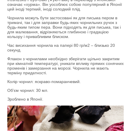
означає «хурма». Він уособлює собою популярний в Японії
цей іноді терпкий, іноді солодкий плід.
Чорнила можуть бути застосовані як для письма пером в
тримачі, так і для заправки будь-яких чорнильних ручок з
будь-яким типом пера. Вони підходять як для письма, так і
для малювання, відрізняються глибиною і градацією
кольору і привабливим блиском.
Час висихання чорнила на папері 80 гр/м2 – близько 20
секунд.
Флакон з чорнилами необхідно зберігати щільно закритим
при кімнатній температурі, уникати впливу прямих сонячних
променів і замерзання на морозі. Чорнила не мають
терміну придатності.
Колір чорнил: яскраво-помаранчевий.
Об'єм чорнил: 30 мл.
Зроблено в Японії.