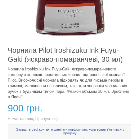
Чорнила Pilot Iroshizuku Ink Fuyu-
Gaki (яскраво-помаранчеві, 30 мл)
Чорнила Iroshizuku Ink Fuyu-Gaki яскраво-помаранчевого
кольору з колекції преміальних чорнил від японської компанії
Pilot. Високоякісні чорнила підходять як для письма пером в
тримачі, малювання пензликом, так і для заправки чорнильних
ручок з будь-яким типом пера. Флакон об'ємом 30 мл. Зроблено
в Японії.
900 грн.
Немає на складі (очікується)
Залишіть свої контактні дані і ми повідомимо, коли товар зʼявиться у
продажу: