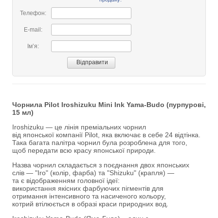
Телефон:
E-mail:
Імʼя:
Чорнила Pilot Iroshizuku Mini Ink Yama-Budo (пурпурові,
15 мл)
Iroshizuku — це лінія преміальних чорнил
від японської компанії Pilot, яка включає в себе 24 відтінка.
Така багата палітра чорнил була розроблена для того,
щоб передати всю красу японської природи.
Назва чорнил складається з поєднання двох японських
слів — "Iro" (колір, фарба) та "Shizuku" (крапля) —
та є відображенням головної ідеї:
використання якісних фарбуючих пігментів для
отримання інтенсивного та насиченого кольору,
котрий втілюється в образі краси природних вод.