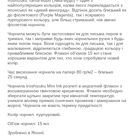
Iroshizuku Yama-Budo (Яма-Будо) – один з
найпопулярніших кольорів, назва якого перекладається з
японської як «дикий виноград». Відтінок досить близький як
до фіолетового (Purple Magenta), так і яскравого
пурпурового кольору, але більш стриманий, ніж звичні
фіолетові чорнила.
Чорнила можуть бути застосовані як для письма пером в
тримачі, так і заправки будь-яких чорнильних ручок з будь-
яким типом пера. Вони підходять як для письма, так і для
малювання, відрізняються глибиною, градацією кольору і
привабливим блиском. Флакон об'ємом 15 мл стане
хорошим варіантом для тих, хто хоче спробувати новий
колір.
Час висихання чорнила на папері 80 гр/м2 – близько
25 секунд.
Чорнила Iroshizuku Mini Ink розлиті в акуратний флакон з
восьмигранною гвинтовою кришечкою. Флакон необхідно
зберігати щільно закритим при кімнатній температурі,
уникати впливу прямих сонячних променів і замерзання на
морозі. Чорнила не мають терміну придатності.
Колір чорнил: пурпуровий
.
Об'єм чорнил: 15 мл.
Зроблено в Японії.