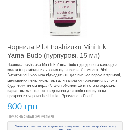
Чорнила Pilot Iroshizuku Mini Ink
Yama-Budo (пурпурові, 15 мл)
Чорнила Iroshizuku Mini Ink Yama-Budo пурпурового кольору з
колекції преміальних чорнил від японської компанії Pilot.
Високоякісні чорнила підходять як для письма пером в тримачі,
малювання пензликом, так і для заправки чорнильних ручок з
будь-яким типом пера. Флакон об'ємом 15 мл стане хорошим
варіантом для тих, хто відкриває для себе нові відтінки
прекрасних чорнил Iroshizuku. Зроблено в Японії.
800 грн.
Немає на складі (очікується)
Залишіть свої контактні дані і ми повідомимо, коли товар зʼявиться у
продажу: