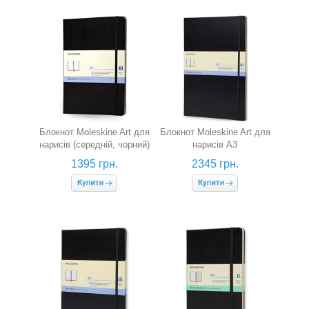
Блокнот Moleskine Art для
Блокнот Moleskine Art для
нарисів (середній, чорний)
нарисів А3
1395 грн.
2345 грн.