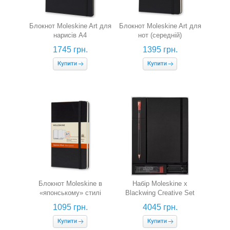
Блокнот Moleskine Art для
Блокнот Moleskine Art для
нарисів А4
нот (середній)
1745 грн.
1395 грн.
Блокнот Moleskine в
Набір Moleskine x
«японському» стилі
Blackwing Creative Set
(кишеньковий)
(скетчбук + 12 олівці B +
1095 грн.
4045 грн.
точилка + 10 гумок)