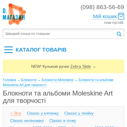
(098) 863-56-69
Мій кошик
поки пустий
КАТАЛОГ ТОВАРIВ
NEW! Кулькові ручки
Zebra Slide
→
Головна
→
Блокноти
→
Блокноти Moleskine
→
Блокноти та альбоми
Moleskine Art для творчості
Блокноти та альбоми Moleskine Art
для творчості
Все
Classic у клітинку
Classic у лінійку
Classic неліновані
Classic в точку