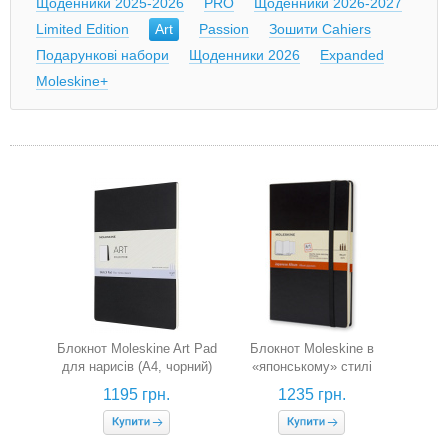
Щоденники 2025-2026
PRO
Щоденники 2026-2027
Limited Edition
Art
Passion
Зошити Cahiers
Подарункові набори
Щоденники 2026
Expanded
Moleskine+
Блокнот Moleskine Art Pad
Блокнот Moleskine в
для нарисів (А4, чорний)
«японському» стилі
(середній)
1195 грн.
1235 грн.