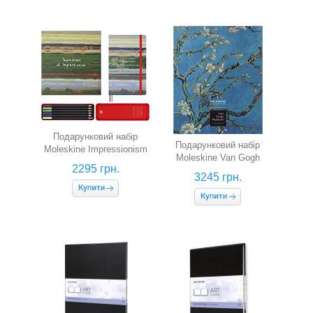
Подарунковий набір
Подарунковий набір
Moleskine Impressionism
Moleskine Van Gogh
(нелінований блокнот + 6
2295 грн.
(блокнот для нарисів,
акварельних олівців)
3245 грн.
зошит в лінію, олівець,
точилка)