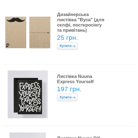
Дизайнерська
листівка "Вуса" (для
селфі, посткросінгу
та привітань)
25 грн.
Листівка Nuuna
Express Yourself
197 грн.