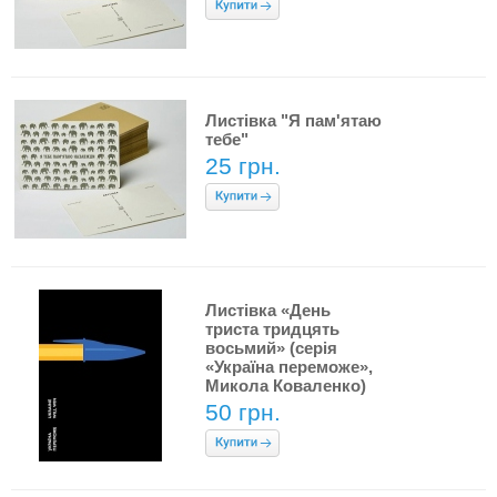
Листівка "Я пам'ятаю
тебе"
25 грн.
Листівка «День
триста тридцять
восьмий» (серія
«Україна переможе»,
Микола Коваленко)
50 грн.