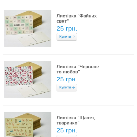
Листівка "Файних
свят"
25 грн.
Листівка "Червоне –
то любов"
25 грн.
Листівка "Щастя,
тваринко"
25 грн.