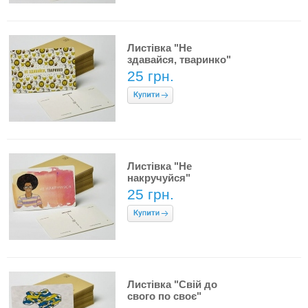
Листівка "Не
здавайся, тваринко"
25 грн.
Листівка "Не
накручуйся"
25 грн.
Листівка "Свій до
свого по своє"