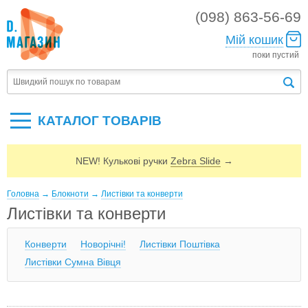
(098) 863-56-69
Мій кошик
поки пустий
КАТАЛОГ ТОВАРIВ
NEW! Кулькові ручки
Zebra Slide
→
Головна
→
Блокноти
→
Листівки та конверти
Листівки та конверти
Конверти
Новорічні!
Листівки Поштівка
Листівки Сумна Вівця