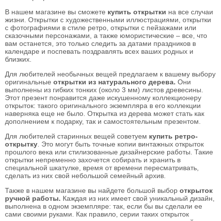
В нашем магазине вы сможете
купить открытки
на все случаи
жизни. Открытки с художественными иллюстрациями, открытки
с фотографиями в стиле ретро, открытки с пейзажами или
сказочными персонажами, а также юмористические – все, что
вам останется, это только следить за датами праздников в
календаре и поспевать поздравлять всех ваших родных и
близких.
Для любителей необычных вещей предлагаем к вашему выбору
оригинальные
открытки из натурального дерева
.
Они
выполнены из гибких тонких (около 3 мм) листов древесины.
Этот презент понравится даже искушенному коллекционеру
открыток: такого оригинального экземпляра в его коллекции
наверняка еще не было. Открытка из дерева может стать как
дополнением к подарку, так и самостоятельным презентом.
Для любителей старинных вещей советуем
купить ретро-
открытку
. Это могут быть точные копии винтажных открыток
прошлого века или стилизованные дизайнерские работы. Такие
открытки непременно захочется собирать и хранить в
специальной шкатулке, время от времени пересматривать,
сделать из них свой небольшой семейный архив.
Также в нашем магазине вы найдете большой выбор
открыток
ручной работы
.
Каждая из них имеет свой уникальный дизайн,
выполнена в одном экземпляре: так, если бы вы сделали ее
сами своими руками. Как правило, серии таких открыток