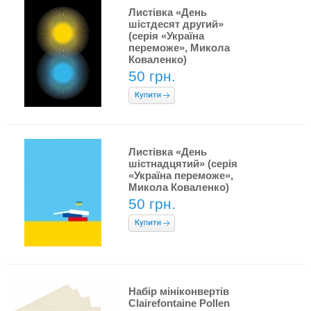
Листівка «День
шістдесят другий»
(серія «Україна
переможе», Микола
Коваленко)
50 грн.
Листівка «День
шістнадцятий» (серія
«Україна переможе»,
Микола Коваленко)
50 грн.
Набір мініконвертів
Clairefontaine Pollen