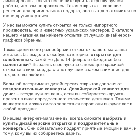
лимитированы, так что поспешите купить открытку ручной
работы, что вам понравилась. Такая открытка – хорошее
решение для оригинального подарка, она выгодно отличится на
фоне других карточек.
У нас вы можете купить открытки не только импортного
производства, но и известных украинских мастеров. В каталоге
нашего магазина вы найдете открытки от лучших дизайнеров-
графиков Украины.
Также среди всего разнообразия открыток нашего магазина
хотелось бы выделить особую категорию:
открытки для
влюбленных
.
Какой же День 14 февраля обходится без
валентинки
? Выразить свое чувство с помощью красивой
открытки в виде сердца станет лучшим знаком внимания для
тех, кого вы любите.
Большой ассортимент дизайнерских открыток дополняют
поздравительные конверты. Дизайнерский конверт для
денег
– всегда нужная вещь, если вы собираетесь вручать
презент в виде определенного количества дензнаков. Такими
конвертами можно смело запасаться впрок: они выручат вас в
любой праздник.
В нашем интернет-магазине вы всегда сможете
выбрать и
купить дизайнерские открытки и поздравительные
конверты.
Они обязательно подарят приятные эмоции и вам, и
тому, кому вы их собираетесь дарить.