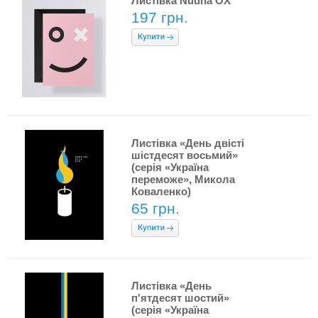
Листівка Nuuna OX
197 грн.
Листівка «День двісті
шістдесят восьмий»
(серія «Україна
переможе», Микола
Коваленко)
65 грн.
Листівка «День
п'ятдесят шостий»
(серія «Україна