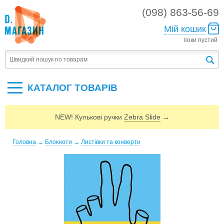
(098) 863-56-69
Мій кошик
поки пустий
КАТАЛОГ ТОВАРIВ
NEW! Кулькові ручки
Zebra Slide
→
Головна
→
Блокноти
→
Листівки та конверти