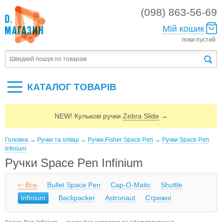
(098) 863-56-69
Мій кошик
поки пустий
КАТАЛОГ ТОВАРIВ
NEW! Кулькові ручки
Zebra Slide
→
Головна
→
Ручки та олівці
→
Ручки Fisher Space Pen
→
Ручки Space Pen
Infinium
Ручки Space Pen Infinium
Все
Bullet Space Pen
Cap-O-Matic
Shuttle
Infinium
Backpacker
Astronaut
Стрижні