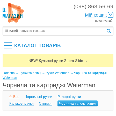
(098) 863-56-69
Мій кошик
поки пустий
КАТАЛОГ ТОВАРIВ
NEW! Кулькові ручки
Zebra Slide
→
Головна
→
Ручки та олівці
→
Ручки Waterman
→
Чорнила та картриджі
Waterman
Чорнила та картриджі Waterman
Все
Чорнильні ручки
Ролерні ручки
Кулькові ручки
Стрижні
Чорнила та картриджі