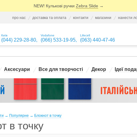
NEW! Кулькові ручки
Zebra Slide
→
про нас
доставка та оплата
контакти
магазини
нанести л
Київ
Vodafone
Lifecell
(044) 229-28-80
,
(066) 533-19-95
,
(063) 440-47-46
Аксесуари
Все для творчості
Декор
Ідеї пода
ти
→
Популярне
→
Блокнот в точку
т в точку