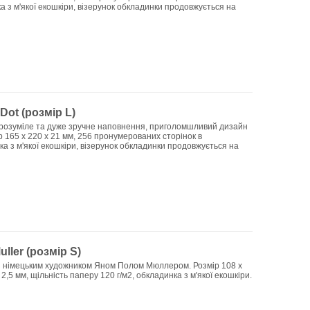
нка з м'якої екошкіри, візерунок обкладинки продовжується на
Dot (розмір L)
, зрозуміле та дуже зручне наповнення, приголомшливий дизайн
ір 165 x 220 x 21 мм, 256 пронумерованих сторінок в
нка з м'якої екошкіри, візерунок обкладинки продовжується на
ller (розмір S)
і з німецьким художником Яном Полом Мюллером. Розмір 108 x
 2,5 мм, щільність паперу 120 г/м2, обкладинка з м'якої екошкіри.