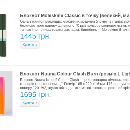
Блокнот Moleskine Classic в точку (великий, м
Одна з найпопулярніших класичних моделей блокнотів італійськог
безкислотного паперу щільністю 70 г/м2 кольору слонової кістки, 
та надійно прилаштована закладка. Виробник — Moleskine (Італія)
1445 грн.
Блокнот Nuuna Colour Clash Burn (розмір L Ligh
Блокнот Nuuna із серії Colour Clash – це легендарна німецька як
кольорів та яскраві емоції. Розмір 165 x 220 x 16 мм, 176 пронумеро
паперу 120 г/м2, гнучка обкладинка з м'якої екошкіри, рожевий зрі
1695 грн.