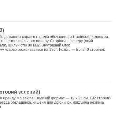
й)
 домашніх справ в твердій обкладинці з італійської екошкіри.
, кишеню з щильного паперу. Сторінки із паперу (який
пку щильністю 80 г/м2. Внутрішній блок
ому чудово розкривається на 180°. Розмір — В5, 240 сторінок.
иртовий зелений)
о бренду Moleskine! Великий формат — 19 x 25 см, 192 сторінки
 тверда обкладинка, кишеня для дрібничок, фіксуюча резинка
.