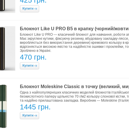
425 грн.
Блокнот Like U PRO В5 в крапку (чорний/жовти
Блокнот Like U PRO — класичний блокнот для навчання, роботи або
Має зкруглені кутики, фіксуючу резинку, вбудовану закладку-ляссе
виробляється без використання деревини) кремового кольору в кра
відрізняється високою якістю та надійністю зшивки і проклейки, т
Зроблено в Україні.
470 грн.
Блокнот Moleskine Classic в точку (великий, м
Одна з найпопулярніших класичних моделей блокнотів італійськог
безкислотного паперу щільністю 70 г/м2 кольору слонової кістки,
та надійно прилаштована закладка. Виробник — Moleskine (Італія)
1445 грн.