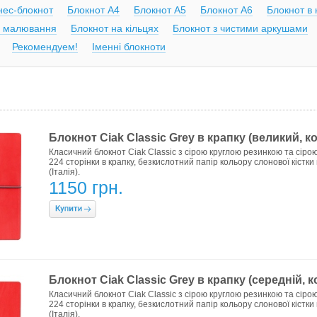
нес-блокнот
Блокнот А4
Блокнот А5
Блокнот А6
Блокнот в 
я малювання
Блокнот на кільцях
Блокнот з чистими аркушами
Рекомендуем!
Іменні блокноти
Блокнот Ciak Classic Grey в крапку (великий, 
Класичний блокнот Ciak Classic з сірою круглою резинкою та сірою 
224 сторінки в крапку, безкислотний папір кольору слонової кістки
(Італія).
1150 грн.
Блокнот Ciak Classic Grey в крапку (середній, 
Класичний блокнот Ciak Classic з сірою круглою резинкою та сірою
224 сторінки в крапку, безкислотний папір кольору слонової кістки
(Італія).