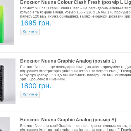
Блокнот Nuuna Colour Clash Fresh (розмір L Lig
Блокнот Nuuna із серії Colour Clash – це легендарна німецька як
кольорів та яскраві емоції. Розмір 165 x 220 x 16 мм, 176 пронумеро
паперу 120 г/м2, гнучка обкладинка з м'якої екошкіри, рожевий зрі
1695 грн.
Блокнот Nuuna Graphic Analog (розмір L)
Блокнот Nuuna — це легендарна німецька якість, зрозуміле та д
від кращих ілюстраторів, унікальна історія та яскраві емоції. Розм
мілку сіру крапку 3,5 х 3,5 мм, щильність паперу 120 г/м2, обклади
зрізі. Зроблено в Німеччині.
1800 грн.
Блокнот Nuuna Graphic Analog (розмір S)
Блокнот Nuuna із серії Graphic — це легендарна німецька якість
від кращих ілюстраторів, унікальна історія та яскраві емоції. Розм