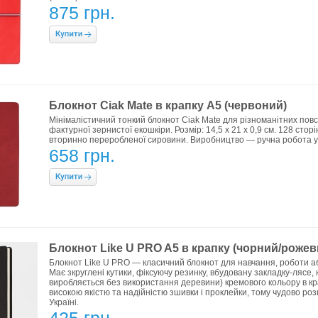
875 грн.
Блокнот Ciak Mate в крапку А5 (червоний)
Мінімалістичний тонкий блокнот Ciak Mate для різноманітних повс
фактурної зернистої екошкіри. Розмір: 14,5 х 21 х 0,9 см. 128 сторі
вторинно переробленої сировини. Виробництво — ручна робота у Ф
658 грн.
Блокнот Like U PRO A5 в крапку (чорний/рожев
Блокнот Like U PRO — класичний блокнот для навчання, роботи або
Має зкруглені кутики, фіксуючу резинку, вбудовану закладку-лясе,
виробляється без використання деревини) кремового кольору в кра
високою якістю та надійністю зшивки і проклейки, тому чудово роз
Україні.