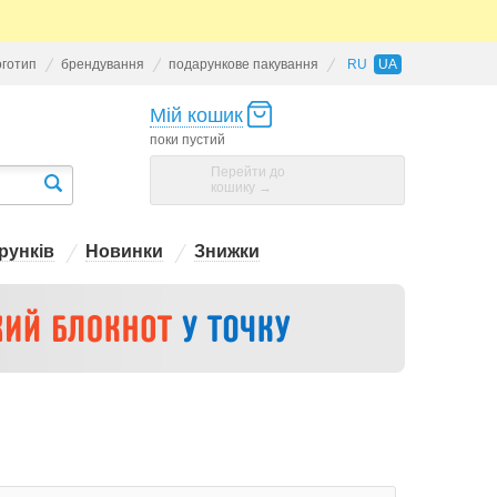
оготип
брендування
подарункове пакування
RU
UA
Мій кошик
поки пустий
Перейти до
кошику →
рунків
Новинки
Знижки