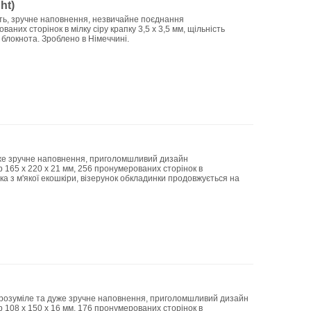
ht)
ість, зручне наповнення, незвичайне поєднання
ваних сторінок в мілку сіру крапку 3,5 х 3,5 мм, щільність
з блокнота. Зроблено в Німеччині.
уже зручне наповнення, приголомшливий дизайн
ір 165 x 220 x 21 мм, 256 пронумерованих сторінок в
нка з м'якої екошкіри, візерунок обкладинки продовжується на
, зрозуміле та дуже зручне наповнення, приголомшливий дизайн
ір 108 x 150 x 16 мм, 176 пронумерованих сторінок в