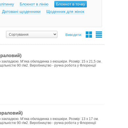
клітинку
Блокнот в лінію
Блокнот в точку
Датовані щоденники
Щоденник для жінок
Виводити:
кораловий)
закладкою. Мʼяка обкладинка з екошкіри. Розмір: 15 х 21,5 см.
 щільністю 90 г/м2. Виробництво - ручна робота у Флоренції
кораловий)
 закладкою. Мʼяка обкладинка з екошкіри. Розмір: 13 х 17 см.
 щільністю 90 г/м2. Виробництво - ручна робота у Флоренції