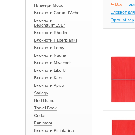
Все
Біз
Планери Mood
Блокнот дл
Блокноти Caran d'Ache
Органайзер
Блокноти
Leuchtturm1917
Блокноти Rhodia
Блокноти Paperblanks
Блокноти Lamy
Блокноти Nuuna
Блокноти Mivacach
Блокноти Like U
Блокноти Karst
Блокноти Apica
Stalogy
Hod.Brand
Travel Book
Cedon
Fenimore
Блокноти Pininfarina