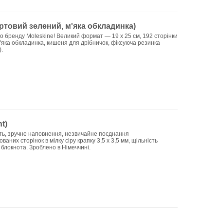
иртовий зелений, м'яка обкладинка)
о бренду Moleskine! Великий формат — 19 x 25 см, 192 сторінки
м'яка обкладинка, кишеня для дрібничок, фіксуюча резинка
.
t)
ість, зручне наповнення, незвичайне поєднання
ваних сторінок в мілку сіру крапку 3,5 х 3,5 мм, щільність
з блокнота. Зроблено в Німеччині.