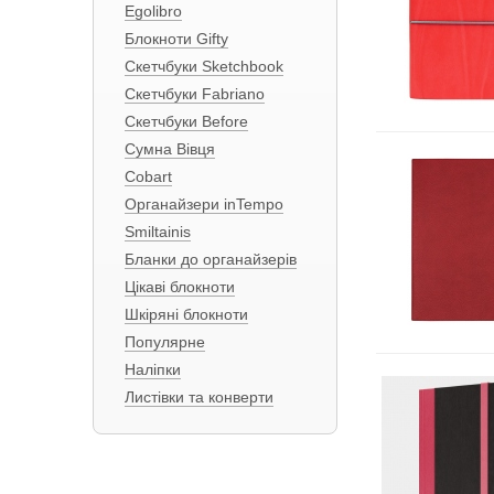
Egolibro
Блокноти Gifty
Скетчбуки Sketchbook
Скетчбуки Fabriano
Скетчбуки Before
Сумна Вівця
Cobart
Органайзери inTempo
Smiltainis
Бланки до органайзерів
Цікаві блокноти
Шкіряні блокноти
Популярне
Наліпки
Листівки та конверти