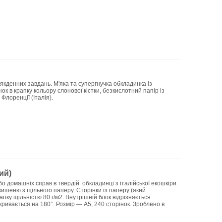
якденних завдань. М'яка та супергнучка обкладинка із
нок в крапку кольору слонової кістки, безкислотний папір із
лоренції (Італія).
ий)
 домашніх справ в твердій обкладинці з італійської екошкіри.
 кишеню з щільного паперу. Сторінки із паперу (який
пку щільністю 80 г/м2. Внутрішній блок відрізняється
кривається на 180°. Розмір — А5, 240 сторінок. Зроблено в