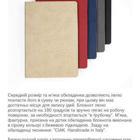
Середній розмір та м'яка обкладинка дозволяють легко
покласти його в сумку чи рюкзак, при цьому він має
достатньо місця для запису ідей. Блокнот легко
розгортається на 180 градусів та зручно лягає на робочу
поверхню, за необхідності згортається "в трубочку". М'яка,
фактурна, приємна на дотик обкладинка блокнота виконана
в сірому кольорі з бежевою підкладкою. Ззаду на
обкладинці тиснення: "CIAK. Handmade in Italy".
Безкислотний папір з вторинно переробленої сировини має