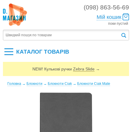
(098) 863-56-69
Мій кошик
поки пустий
КАТАЛОГ ТОВАРIВ
NEW! Кулькові ручки
Zebra Slide
→
Головна
→
Блокноти
→
Блокноти Ciak
→
Блокноти Ciak Mate