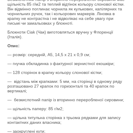
щільність 85 г/м2 та теплий відтінок кольору слонової кістки.
Він відмінно поглинає чорнила як кулькових, капілярних та
чорнильних ручок, так і кольорових маркерів. Ліновка в
крапку не контрастна і не відволікає на себе увагу при
письмі чи замальовках у блокноті.
Блокноти Ciak (Чак) виготовляться вручну у Флоренції
(Італія).
Опис:
— розмір: середній, А5, 14,5 х 21 х 0,9 см;
— гнучка обкладинка з фактурної зернистної екошкіри;
— 128 сторінок в крапку кольору слонової кістки;
— відстань між крапками: 5 мм, на сторінці в одному ряду
розташовано 27 крапок по горизонталі та 40 крапок по
вертикалі;
— безкислотний папір із вторинно переробленої сировини;
— щільність паперу: 85 г/м2;
— щільна титульна сторінка з трьома рядками для запису
контактних даних власника;
— заокруглені кути;