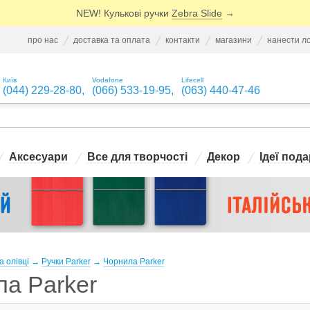
NEW! Кулькові ручки
Zebra Slide
→
про нас
доставка та оплата
контакти
магазини
нанести л
Київ
Vodafone
Lifecell
(044) 229-28-80
,
(066) 533-19-95
,
(063) 440-47-46
Аксесуари
Все для творчості
Декор
Ідеї пода
а олівці
→
Ручки Parker
→
Чорнила Parker
а Parker