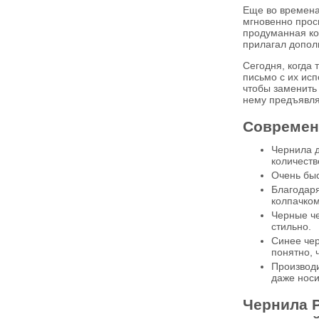
Еще во времена
мгновенно прос
продуманная ко
прилагал допол
Сегодня, когда 
письмо с их ис
чтобы заменить 
нему предъявля
Современн
Чернила д
количеств
Очень быс
Благодаря
колпачком
Черные че
стильно.
Синее чер
понятно, 
Производи
даже носи
Чернила P