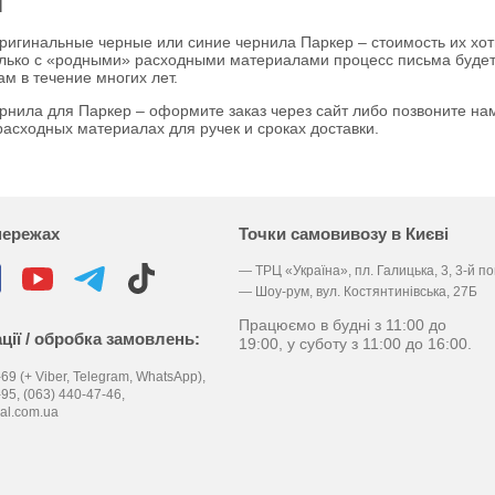
й
ригинальные черные или синие чернила Паркер – стоимость их хот
олько с «родными» расходными материалами процесс письма будет 
ам в течение многих лет.
ернила для Паркер – оформите заказ через сайт либо позвоните н
асходных материалах для ручек и сроках доставки.
мережах
Точки самовивозу в Києві
— ТРЦ «Україна», пл. Галицька, 3, 3-й п
— Шоу-рум, вул. Костянтинівська, 27Б
Працюємо в будні з 11:00 до
ції / обробка замовлень:
19:00, у суботу з 11:00 до 16:00.
69 (+ Viber, Telegram, WhatsApp),
-95,
(063) 440-47-46,
al.com.ua