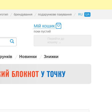
оготип
брендування
подарункове пакування
RU
UA
Мій кошик
поки пустий
Перейти до
кошику →
рунків
Новинки
Знижки