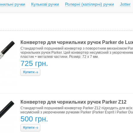
нильні ручки
Кулькові ручки
Ролерні (капілярні) ручки
Jotter
Конвертер для чорнильних ручок Parker de Lux
Стандартний поршневий конвертер з поворотним механізмом Parke
чорнильних ручок Parker. Цей конвертер несумісний з укороченими р
пластик + металеві частини. Розмір: 72 х 7 мм.
725 грн.
Конвертер для чорнильних ручок Parker Z12
Стандартний поршневий конвертер Parker Z12 підходить для всіх
несумісний з укороченими ручками Parker (Parker Esprit і Parker Du
500 грн.