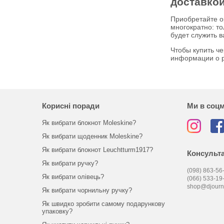
доставко
Приобретайте о
многократно: т
будет служить в
Чтобы купить ч
информации о р
Корисні поради
Ми в соц
Як вибрати блокнот Moleskine?
Як вибрати щоденник Moleskine?
Як вибрати блокнот Leuchtturm1917?
Консульта
Як вибрати ручку?
(098) 863-56-
Як вибрати олівець?
(066) 533-19
shop@djourn
Як вибрати чорнильну ручку?
Як швидко зробити самому подарункову
упаковку?