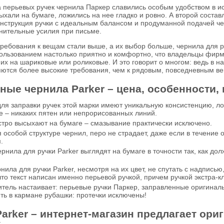
 перьевых ручек чернила Паркер славились особым удобством в ис
ыхали на бумаге, ложились на нее гладко и ровно. А второй сост
нструкция ручки с идеальным балансом и продуманной подачей чер
нительные усилия при письме.
требования к вещам стали выше, а их выбор больше, чернила для р
пользованием настолько приятно и комфортно, что владельцы фирм
их на шариковые или роликовые. И это говорит о многом: ведь в н
ются более высокие требования, чем к рядовым, повседневным в
ые чернила Parker – цена, особенности,
ля заправки ручек этой марки имеют уникальную консистенцию, лож
е – никаких пятен или непрорисованных линий.
тро высыхают на бумаге – смазывание практически исключено.
 особой структуре чернил, перо не страдает, даже если в течение
.
рнила для ручки Parker выглядят на бумаге в точности так, как до
нила для ручки Parker, несмотря на их цвет, не спутать с надпись
что текст написан именно перьевой ручкой, причем ручкой экстра-к
тель настаивает: перьевые ручки Паркер, заправленные оригиналь
ть в кармане рубашки: протечки исключены!
arker – интернет-магазин предлагает ор