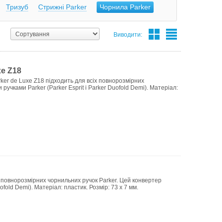
Тризуб
Cтрижні Parker
Чорнила Parker
Виводити:
e Z18
r de Luxe Z18 підходить для всіх повнорозмірних
учками Parker (Parker Esprit і Parker Duofold Demi). Матеріал:
 повнорозмірних чорнильних ручок Parker. Цей конвертер
ofold Demi). Матеріал: пластик. Розмір: 73 х 7 мм.