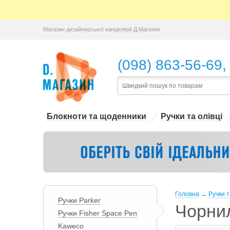
Магазин дизайнерської канцелярії Д.Магазин
,
(098) 863-56-69
Блокноти та щоденники
Ручки та олівці
Головна
→
Ручки т
Ручки Parker
Чорнил
Ручки Fisher Space Pen
Kaweco