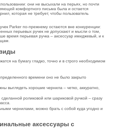
пользовании: они не высыхали на перьях, но почти
авляющей комфортного письма была и остается
нил, которая не требует, чтобы пользователь
учек Parker по-прежнему остаются вне конкуренции:
енных перьевых ручек не допускают и мысли о том,
аше время перьевая ручка – аксессуар имиджевый, и к
ещам.
 виды
атся на бумагу гладко, точно и в строго необходимом
 определенного времени оно не было закрыто
лжны выглядеть хорошие чернила – четко, аккуратно,
ю, сделанной роликовой или шариковой ручкой – сразу
ласса.
ными чернилами, можно брать с собой куда угодно и
игинальные аксессуары с