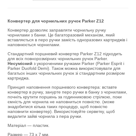
Конвертер для чорнильних ручок Parker Z12
Конвертер дозволяє заправляти чорнильну ручку
чорнилами з банки. Це багаторазовий механізм, який
вставляється в перо ручки замість одноразових картриджів і
наповнюється чорнилами.
Стандартний поршневий конвертер Parker Z12 підходить
для всіх повнорозмірних чорнильних ручок Parker.
Несумісний
з укороченими ручками Parker (Parker Esprit і
Parker Duofold Demi). Також можна використовувати для
багатьох інших чорнильних ручок зі стандартним розміром
картриджа.
Принцип наповнення поршневого конвертера: вставте
конвертер в ручку, занурте перо ручки в банку з чорнилами,
почніть крутити поршень за годинниковою стрілкою, поки
ємність для чорнила не наповниться повністю. (може
знадобитися кілька таких процедур, щоб повністю
наповнити конвертер). Використовуйте серветку, щоб
видалити зайві чорнила з пера ручки.
Матеріал — пластик.
Размер — 73 х 7 мм.