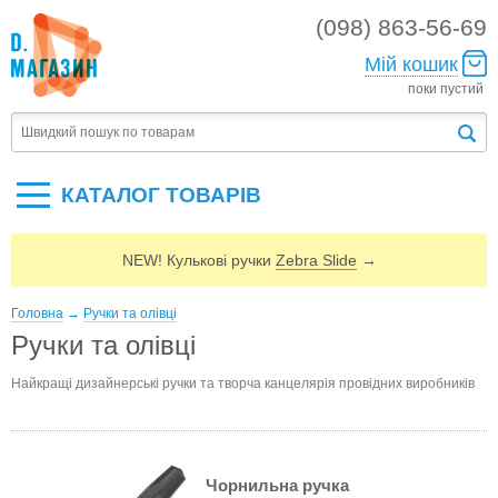
(098) 863-56-69
Мій кошик
поки пустий
КАТАЛОГ ТОВАРIВ
NEW! Кулькові ручки
Zebra Slide
→
Головна
→
Ручки та олівці
Ручки та олівці
Найкращі дизайнерські ручки та творча канцелярія провідних виробників
Чорнильна ручка