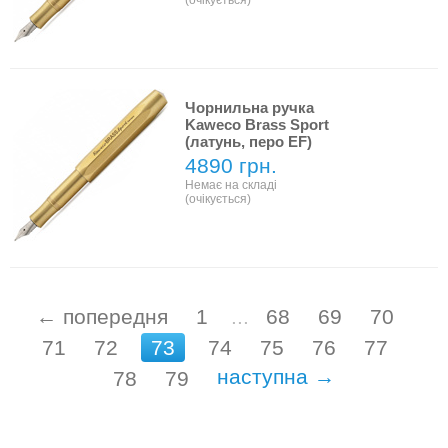
(очікується)
Чорнильна ручка
Kaweco Brass Sport
(латунь, перо ЕF)
4890 грн.
Немає на складі
(очікується)
← попередня
1
...
68
69
70
71
72
73
74
75
76
77
наступна →
78
79