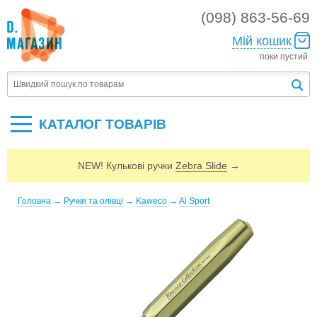
(098) 863-56-69
Мій кошик
поки пустий
КАТАЛОГ ТОВАРIВ
NEW! Кулькові ручки
Zebra Slide
→
Головна
→
Ручки та олівці
→
Kaweco
→
Al Sport