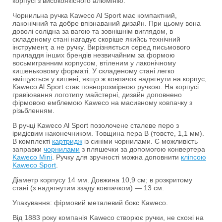
корпусі з високоякісного алюмінію.
Чорнильна ручка Kaweco Al Sport має компактний,
лаконічний та добре впізнаваний дизайн. При цьому вона
доволі солідна за вагою та зовнішнім виглядом, в
складеному стані нагадує скоріше якийсь технічний
інструмент, а не ручку. Вирізняється серед письмового
приладдя інших брендів незвичайним за формою
восьмигранним корпусом, втіленим у лаконічному
кишеньковому форматі. У складеному стані легко
вміщується у кишені, якщо ж ковпачок надягнути на корпус,
Kaweco Al Sport стає повнорозмірною ручкою. На корпусі
гравіювання логотипу майстерні, дизайн доповнено
фірмовою емблемою Kaweco на масивному ковпачку з
різьбленням.
В ручці Kaweco Al Sport позолочене сталеве перо з
іридієвим наконечником. Товщина пера B (товсте, 1,1 мм).
В комплекті
картридж
із синіми чорнилами. Є можливість
заправки
чорнилами
з пляшечки за допомогою конвертера
Kaweco Mini
. Ручку для зручності можна доповнити
кліпсою
Kaweco Sport
.
Діаметр корпусу 14 мм. Довжина 10,9 см; в розкритому
стані (з надягнутим ззаду ковпачком) — 13 см.
Упакування: фірмовий металевий бокс Kaweco.
Від 1883 року компанія Kaweco створює ручки, не схожі на