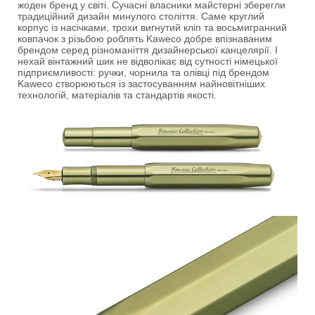
жоден бренд у світі. Сучасні власники майстерні зберегли
традиційний дизайн минулого століття. Саме круглий
корпус із насічками, трохи вигнутий кліп та восьмигранний
ковпачок з різьбою роблять Kaweco добре впізнаваним
брендом серед різноманіття дизайнерської канцелярії. І
нехай вінтажний шик не відволікає від сутності німецької
підприємливості: ручки, чорнила та олівці під брендом
Kaweco створюються із застосуванням найновітніших
технологій, матеріалів та стандартів якості.