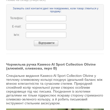
Немає на складі (очікується)
Залишіть свої контактні дані і ми повідомимо, коли товар зʼявиться у
продажу:
Телефон:
E-mail:
Імʼя:
Чорнильна ручка Kaweco Al Sport Collection Olivine
(алюміній, оливкова, перо B)
Спеціальне видання Kaweco Al Sport Collection Olivine у
теплому оливковому кольорі поєднує ідеальний баланс між
вічною елегантністю та сучасним стилем. Природний
спокійний колір чорнильної ручки створює особливе
середовище під час письма. Поєднання із золотими
деталями не тільки підкреслює яскраву сторону стриманого
оливково-зеленого кольору, а й робить письмовий
інструмент стильним аксесуаром.