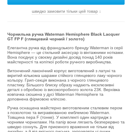
швидко замовити тільки цей товар
↓
Чорнильна ручка Waterman Hemisphere Black Lacquer
GT FP F (глянцевий чорний / золото)
Елегантна ручка від французького бренду Waterman із серії
Hemisphere — це стильний аксесуар із вінтажними нотками.
Вона поєднує у своєму дизайні досвід понад 140 років
майстерності та копіткої роботи ручного виробництва.
Витончений лаконічний корпус виготовлений з латуні та
вкритий кількома шарами стійкого глянцевого лаку чорного
кольору. Грип-секція виконана з чорного глянцевого
пластику. Більшого блиску образу надають ексклюзивні
деталі з обробкою із високопробного золота 23К. Верхівка
ковпачка скошена у дусі Waterman Hemisphere та
доповнена фірмовою кліпсою.
Ручка оснащена майстерно виготовленим сталевим пером
з позолотою та вигравіюваною емблемою Waterman.
Товщина пера F (тонке). У комплекті один картридж з
чорними чорнилами. На папір вони лягають безперервно та
швидко сохнуть. Для приємного враження не тільки від
дизайну, а й від якісного письма, заправляти ці ручки