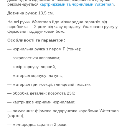
рекомендується
картриджами та чорнилами Waterman
.
Довжина ручки: 13,5 см.
На всі ручки Waterman йде міжнародна гарантія від
виробника — 2 роки від часу продажу. Упаковано ручку у
фірмовий подарунковий бокс.
Особливості та параметри:
— чорнильна ручка з пером F (тонке);
— закривається ковпачком;
— колір корпусу: чорний;
— матеріал корпусу: латунь;
— матеріал грип-секції: глянцевий пластик;
— обробка деталей: позолота 23К;
— картридж з чорними чорнилами;
— пакування: фірмова подарункова коробочка Waterman
(картон);
— міжнародна гарантія 2 роки.