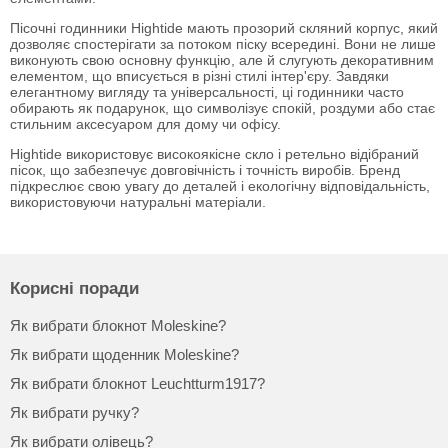
Пісочні годинники Hightide мають прозорий скляний корпус, який
дозволяє спостерігати за потоком піску всередині. Вони не лише
виконують свою основну функцію, але й слугують декоративним
елементом, що вписується в різні стилі інтер'єру. Завдяки
елегантному вигляду та універсальності, ці годинники часто
обирають як подарунок, що символізує спокій, роздуми або стає
стильним аксесуаром для дому чи офісу.
Hightide використовує високоякісне скло і ретельно відібраний
пісок, що забезпечує довговічність і точність виробів. Бренд
підкреслює свою увагу до деталей і екологічну відповідальність,
використовуючи натуральні матеріали.
Корисні поради
Як вибрати блокнот Moleskine?
Як вибрати щоденник Moleskine?
Як вибрати блокнот Leuchtturm1917?
Як вибрати ручку?
Як вибрати олівець?