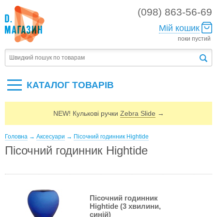
(098) 863-56-69
Мій кошик
поки пустий
КАТАЛОГ ТОВАРIВ
NEW! Кулькові ручки
Zebra Slide
→
Головна
→
Аксесуари
→
Пісочний годинник Hightide
Пісочний годинник Hightide
Пісочний годинник
Hightide (3 хвилини,
синій)