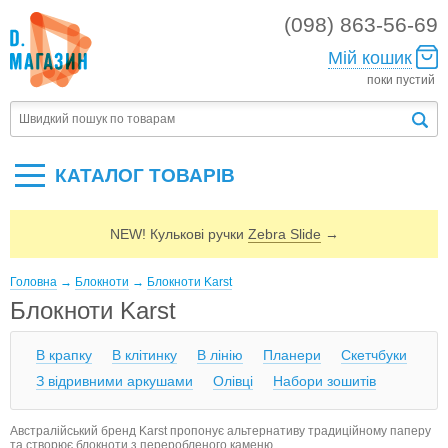
(098) 863-56-69
Мій кошик
поки пустий
КАТАЛОГ ТОВАРIВ
NEW! Кулькові ручки
Zebra Slide
→
Головна
→
Блокноти
→
Блокноти Karst
Блокноти Karst
В крапку
В клітинку
В лінію
Планери
Скетчбуки
З відривними аркушами
Олівці
Набори зошитів
Австралійський бренд Karst пропонує альтернативу традиційному паперу
та створює блокноти з переробленого каменю.