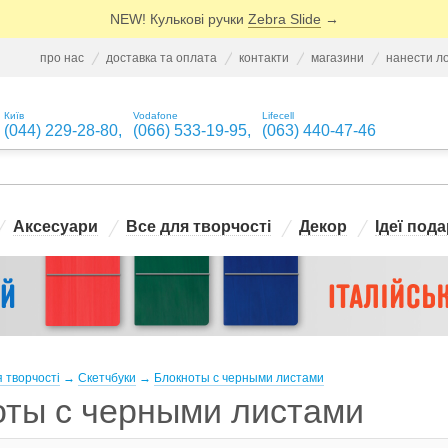
NEW! Кулькові ручки
Zebra Slide
→
про нас
доставка та оплата
контакти
магазини
нанести л
Київ
Vodafone
Lifecell
(044) 229-28-80
,
(066) 533-19-95
,
(063) 440-47-46
Аксесуари
Все для творчості
Декор
Ідеї пода
 творчості
→
Скетчбуки
→
Блокноты с черными листами
оты с черными листами