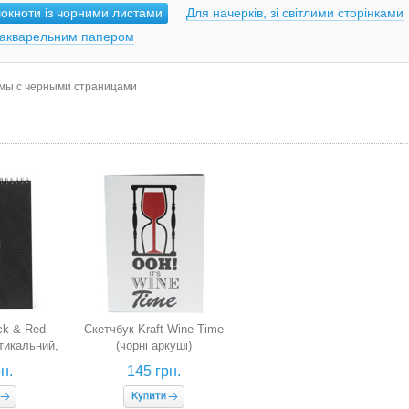
окноти із чорними листами
Для начерків, зі світлими сторінками
 акварельним папером
омы с черными страницами
ck & Red
Скетчбук Kraft Wine Time
ртикальний,
(чорні аркуші)
уші)
н.
145 грн.