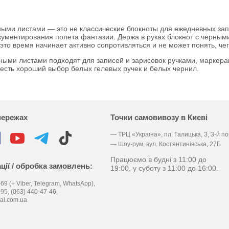
ными листами — это не классические блокноты для ежедневных зап
ментирования полета фантазии. Держа в руках блокнот с черными 
в это время начинает активно сопротивляться и не может понять, чего
рными листами подходят для записей и зарисовок ручками, маркер
 есть хороший выбор белых гелевых ручек и белых чернил.
мережах
Точки самовивозу в Києві
— ТРЦ «Україна», пл. Галицька, 3, 3-й п
— Шоу-рум, вул. Костянтинівська, 27Б
Працюємо в будні з 11:00 до
ції / обробка замовлень:
19:00, у суботу з 11:00 до 16:00.
69 (+ Viber, Telegram, WhatsApp),
-95,
(063) 440-47-46,
al.com.ua