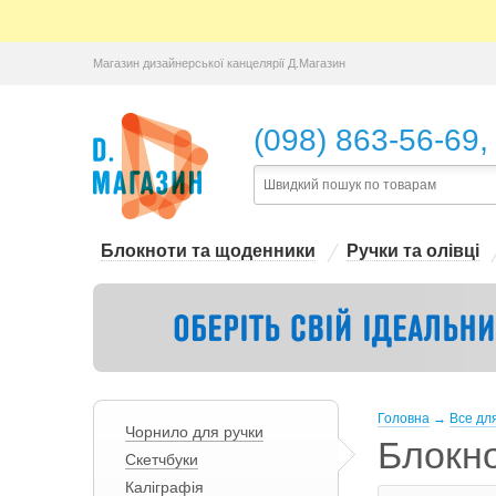
Магазин дизайнерської канцелярії Д.Магазин
,
(098) 863-56-69
Блокноти та щоденники
Ручки та олівці
Головна
→
Все для
Чорнило для ручки
Блокн
Скетчбуки
Каліграфія