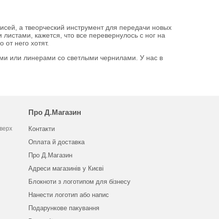
исей, а твеорческий инструмент для передачи новых
листами, кажется, что все перевернулось с ног на
 от него хотят.
ами или линерами со светлыми чернилами. У нас в
Про Д.Магазин
оверх
Контакти
Оплата й доставка
Про Д.Магазин
Адреси магазинів у Києві
Блокноти з логотипом для бізнесу
Нанести логотип або напис
Подарункове пакування