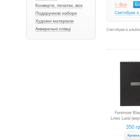
Все
Бл
Конверти, печатки, віск
Скетчбуки з
Подарункові набори
Художні матеріали
Акварельні олівці
Скетчбуки и альб
Fenimore Bla
Lines Land (ве
чорні арк
350 гр