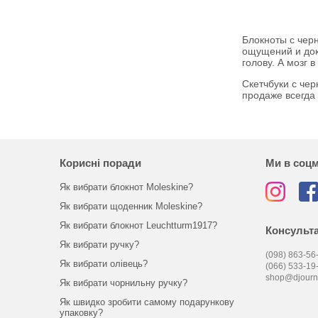
Блокноты с чер
ощущений и доку
голову. А мозг 
Скетчбуки с че
продаже всегда
Корисні поради
Ми в соц
Як вибрати блокнот Moleskine?
Як вибрати щоденник Moleskine?
Як вибрати блокнот Leuchtturm1917?
Консульта
Як вибрати ручку?
(098) 863-56-
Як вибрати олівець?
(066) 533-19
shop@djourn
Як вибрати чорнильну ручку?
Як швидко зробити самому подарункову
упаковку?