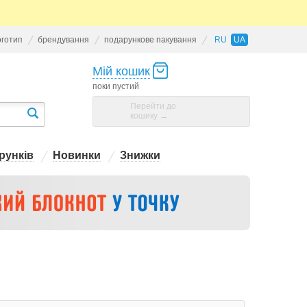
оготип
брендування
подарункове пакування
RU
UA
Мій кошик
поки пустий
Перейти до
кошику →
рунків
Новинки
Знижки