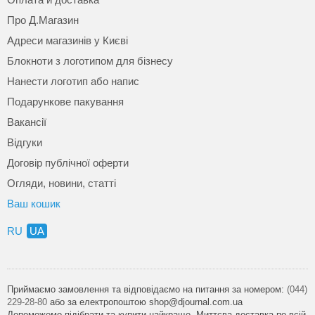
Про Д.Магазин
Адреси магазинів у Києві
Блокноти з логотипом для бізнесу
Нанести логотип або напис
Подарункове пакування
Вакансії
Відгуки
Договір публічної оферти
Огляди, новини, статті
Ваш кошик
RU
UA
Приймаємо замовлення та відповідаємо на питання за номером:
(044)
229-28-80
або за електропоштою shop@djournal.com.ua
Допоможемо підібрати та купити найкраще. Миттєва доставка по всій