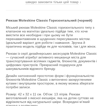
швидко замовити тільки цей товар
↓
Рюкзак Moleskine Classic Горизонтальний (чорний)
Міський рюкзак Moleskine Classic горизонтального типу з
клапаном на магнітах ідеально підійде тим, хто хоче
вмістити все необхідне і при цьому не бути
перенавантаженим в щоденних пересуваннях містом.
Ідеальний варіант для роботи і навчання. Зручна й
практична модель підійде як для чоловіків, так і для жінок.
Рюкзак із серії дизайнерських аксесуарів Moleskine Classic
— сучасний атрибут активного мешканця міста для
транспортування всіляких гаджетів, блокнотів, документів і
цифрових пристроїв. Прекрасний подарунок для
шанувальників відомого бренду.
Дизайн натхненний простотою форм і функціональністю
блокнотів Moleskine Classic з витончено заокругленими
кутами і внутрішнім простором, в якому можна зберігати
потрібні записи.
Розмір: 42 х 32 х 11 см. Об'єм: 13 літрів. Рюкзак
виготовлений з якісної екошкіри, яка на дотик суттєво не
відрізняється від натуральної шкіри. Всередині м'який
підклад з поліестеру.