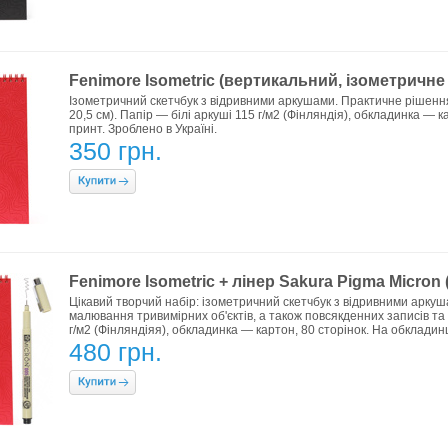
Fenimore Isometric (вертикальний, ізометричне
Ізометричний скетчбук з відривними аркушами. Практичне рішення
20,5 см). Папір — білі аркуші 115 г/м2 (Фінляндія), обкладинка —
принт. Зроблено в Україні.
350 грн.
Fenimore Isometric + лінер Sakura Pigma Micron
Цікавий творчий набір: ізометричний скетчбук з відривними арку
малювання тривимірних об'єктів, а також повсякденних записів та 
г/м2 (Фінляндіяя), обкладинка — картон, 80 сторінок. На обкладин
480 грн.