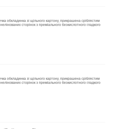
учка обкладинка зі щільного картону, прикрашена сріблястим
 нелінованих сторінок з преміального безкислотного гладкого
учка обкладинка зі щільного картону, прикрашена сріблястим
 нелінованих сторінок з преміального безкислотного гладкого