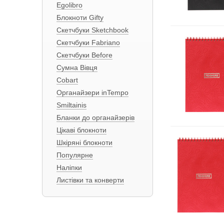
Egolibro
Блокноти Gifty
Скетчбуки Sketchbook
Скетчбуки Fabriano
Скетчбуки Before
Сумна Вівця
Cobart
Органайзери inTempo
Smiltainis
Бланки до органайзерів
Цікаві блокноти
Шкіряні блокноти
Популярне
Наліпки
Листівки та конверти