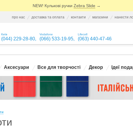
NEW! Кулькові ручки
Zebra Slide
→
про нас
доставка та оплата
контакти
магазини
нанести л
Київ
Vodafone
Lifecell
(044) 229-28-80
,
(066) 533-19-95
,
(063) 440-47-46
Аксесуари
Все для творчості
Декор
Ідеї пода
ти
оти