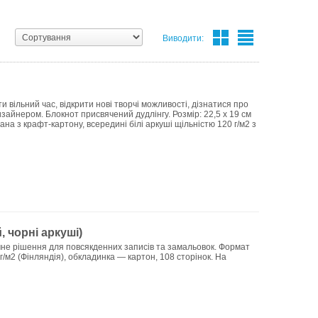
Виводити:
вільний час, відкрити нові творчі можливості, дізнатися про
зайнером. Блокнот присвячений дудлінгу. Розмір: 22,5 х 19 см
на з крафт-картону, всередині білі аркуші щільністю 120 г/м2 з
 чорні аркуші)
не рішення для повсякденних записів та замальовок. Формат
 г/м2 (Фінляндія), обкладинка — картон, 108 сторінок. На