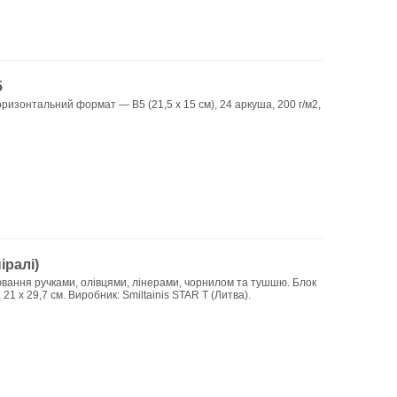
5
ризонтальний формат — B5 (21,5 х 15 см), 24 аркуша, 200 г/м2,
іралі)
лювання ручками, олівцями, лінерами, чорнилом та тушшю. Блок
 21 x 29,7 см. Виробник: Smiltainis STAR T (Литва).