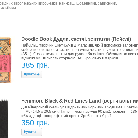
ровідних європейських виробників, найкращі щоденники, записники,
, альбоми
Doodle Book Дудли, скетчі, зентагли (Пейслі)
Найбільш творчий Скетчбук в Д.Магазині, який допоможе заповнити 
себе з нової сторони, стати справжнім креативщиком, творцем і ди
(А5 +). Є еластична петля для ручки або олівця. Обкладинка викона
підказками . Кількість сторінок: 160. Зроблено в Харкові.
385 грн.
Fenimore Black & Red Lines Land (вертикальний,
Дизайнерський скетчбук з відривними чорними аркушами. Практич
— А5 (14,5 х 20,5 см). Папір — чорні аркуші 90 г/м2, червоні — 135
обкладинці топографічний принт. Зроблено в Україні.
350 грн.