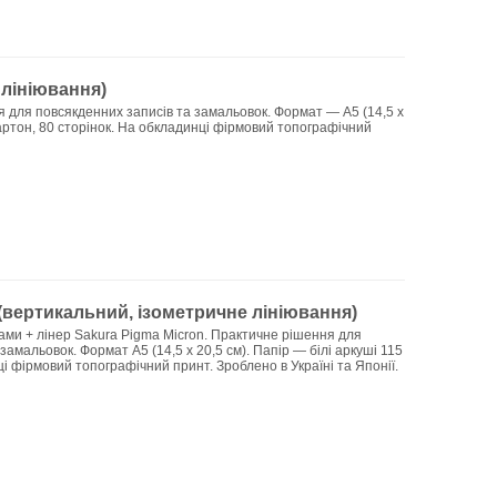
 лініювання)
 для повсякденних записів та замальовок. Формат — А5 (14,5 х
 картон, 80 сторінок. На обкладинці фірмовий топографічний
 (вертикальний, ізометричне лініювання)
шами + лінер Sakura Pigma Micron. Практичне рішення для
замальовок. Формат А5 (14,5 х 20,5 см). Папір — білі аркуші 115
ці фірмовий топографічний принт. Зроблено в Україні та Японії.