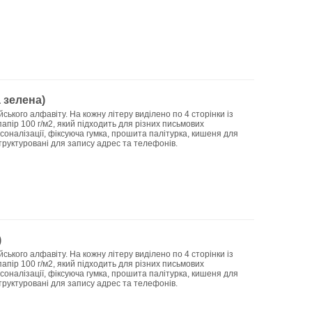
 зелена)
ського алфавіту. На кожну літеру виділено по 4 сторінки із
папір 100 г/м2, який підходить для різних письмових
рсоналізації, фіксуюча гумка, прошита палітурка, кишеня для
структуровані для запису адрес та телефонів.
)
ського алфавіту. На кожну літеру виділено по 4 сторінки із
папір 100 г/м2, який підходить для різних письмових
рсоналізації, фіксуюча гумка, прошита палітурка, кишеня для
структуровані для запису адрес та телефонів.