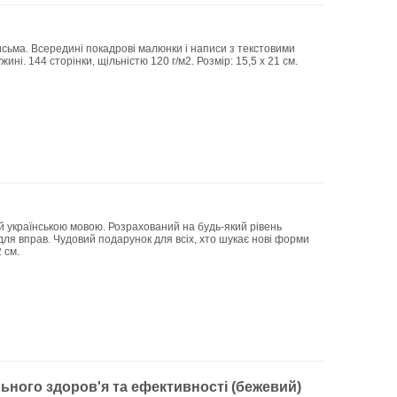
сьма. Всередині покадрові малюнки і написи з текстовими
ні. 144 сторінки, щільністю 120 г/м2. Розмір: 15,5 х 21 см.
й українською мовою. Розрахований на будь-який рівень
для вправ. Чудовий подарунок для всіх, хто шукає нові форми
 см.
ьного здоров'я та ефективності (бежевий)