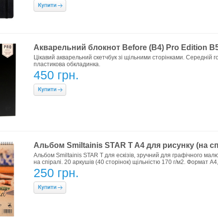
Акварельний блокнот Before (B4) Pro Edition B
Цікавий акварельний скетчбук зі щільними сторінками. Середній го
пластикова обкладинка.
450 грн.
Альбом Smiltainis STAR T A4 для рисунку (на сп
Альбом Smiltainis STAR T для ескізів, зручний для графічного ма
на спіралі. 20 аркушів (40 сторінок) щільністю 170 г/м2. Формат А4,
250 грн.