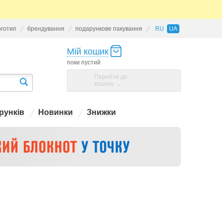
оготип
брендування
подарункове пакування
RU
UA
Мій кошик
поки пустий
Перейти до
кошику →
рунків
Новинки
Знижки