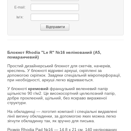
E-mail:
Імʼя:
Блокнот Rhodia "Le R" №16 нелінований (А5,
помаранчевий)
Простий дизайнерський блокнот для скетчів, начерків,
креслень. У блокноті відривні аркуші, скріплені за
допомогою скріпкок. Завдяки спеціальній мікроперфорації,
при необхідності, аркуші легко відриваються.
У блокноті
кремовий
французький веленевий папір
щільністю 90 г/м2. Це високосортний целюлозний папір,
добре проклеєний, щільний, без яскраво вираженої
структури.
На обкладинці — логотип компанії і спеціальні видавлені
лінії вигину обкладинки, за допомогою яких можна легко
зігнути обкладинку так, як зручно для письма.
Розмір Rhodia Pad №16 — 14,8 х 21 см, 140 нелінованих