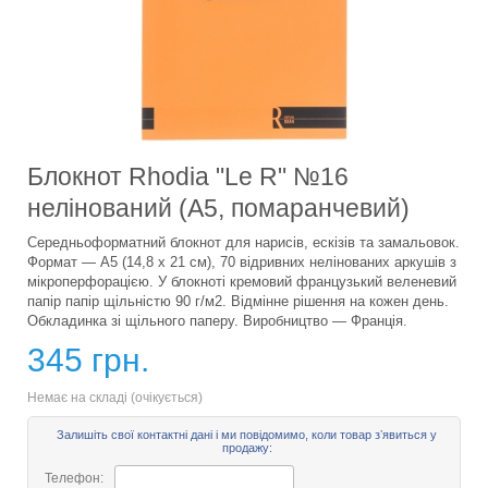
Блокнот Rhodia "Le R" №16
нелінований (А5, помаранчевий)
Середньоформатний блокнот для нарисів, ескізів та замальовок.
Формат — А5 (14,8 х 21 см), 70 відривних нелінованих аркушів з
мікроперфорацією. У блокноті кремовий французький веленевий
папір папір щільністю 90 г/м2. Відмінне рішення на кожен день.
Обкладинка зі щільного паперу. Виробництво — Франція.
345 грн.
Немає на складі (очікується)
Залишіть свої контактні дані і ми повідомимо, коли товар зʼявиться у
продажу:
Телефон: