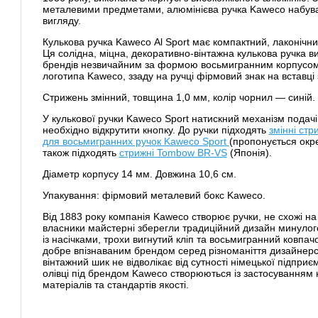
металевими предметами, алюмінієва ручка Kaweco набува
вигляду.
Кулькова ручка Kaweco Al Sport має компактний, лаконічни
Ця солідна, міцна, декоративно-вінтажна кулькова ручка в
брендів незвичайним за формою восьмигранним корпусом.
логотипа Kaweco, ззаду на ручці фірмовий знак на вставці 
Стрижень змінний, товщина 1,0 мм, колір чорнил — синій.
У кулькової ручки Kaweco Sport натискний механізм подач
необхідно відкрутити кнопку. До ручки підходять
змінні ст
для восьмигранних ручок Kaweco Sport
(пропонується окр
також підходять
стрижні Tombow BR-VS
(Японія).
Діаметр корпусу 14 мм. Довжина 10,6 см.
Упакування: фірмовий металевий бокс Kaweco.
Від 1883 року компанія Kaweco створює ручки, не схожі на 
власники майстерні зберегли традиційний дизайн минулого
із насічками, трохи вигнутий кліп та восьмигранний ковпач
добре впізнаваним брендом серед різноманіття дизайнерсь
вінтажний шик не відволікає від сутності німецької підприє
олівці під брендом Kaweco створюються із застосуванням н
матеріалів та стандартів якості.