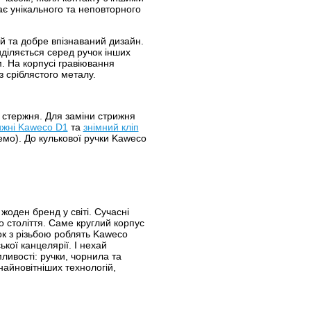
є унікального та неповторного
й та добре впізнаваний дизайн.
иділяється серед ручок інших
 На корпусі гравіювання
з сріблястого металу.
і стержня. Для заміни стрижня
рижні Kaweco D1
та
знімний кліп
емо). До кулькової ручки Kaweco
жоден бренд у світі. Сучасні
 століття. Саме круглий корпус
ок з різьбою роблять Kaweco
кої канцелярії. І нехай
мливості: ручки, чорнила та
айновітніших технологій,