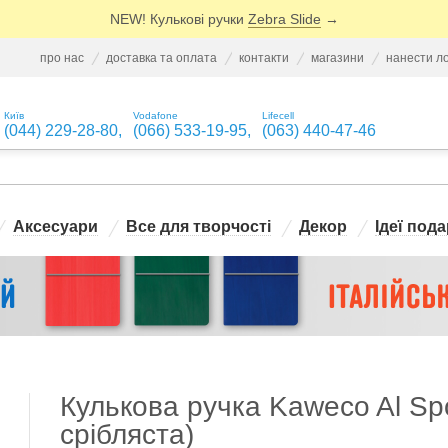
NEW! Кулькові ручки
Zebra Slide
→
про нас
доставка та оплата
контакти
магазини
нанести л
Київ
Vodafone
Lifecell
(044) 229-28-80
,
(066) 533-19-95
,
(063) 440-47-46
Аксесуари
Все для творчості
Декор
Ідеї пода
Кулькова ручка Kaweco Al Spor
срібляста)