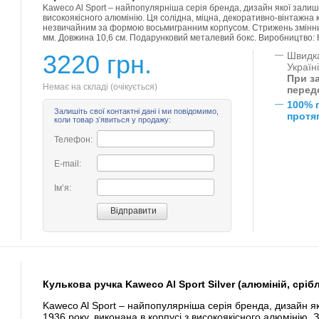
Kaweco Al Sport – найпопулярніша серія бренда, дизайн якої залиша
високоякісного алюмінію. Ця солідна, міцна, декоративно-вінтажна 
незвичайним за формою восьмигранним корпусом. Стрижень змінний,
мм. Довжина 10,6 см. Подарунковий металевий бокс. Виробництво: 
3220 грн.
—
Швидка
Україн
При за
Немає на складі (очікується)
перед
—
100% 
Залишіть свої контактні дані і ми повідомимо,
протяг
коли товар зʼявиться у продажу:
Телефон:
E-mail:
Імʼя:
Кулькова ручка Kaweco Al Sport Silver (алюміній, сріб
Kaweco Al Sport – найпопулярніша серія бренда, дизайн я
1936 року, виконана в корпусі з високоякісного алюмінію. З