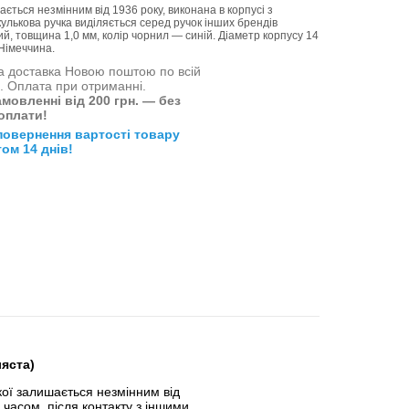
ється незмінним від 1936 року, виконана в корпусі з
кулькова ручка виділяється серед ручок інших брендів
 товщина 1,0 мм, колір чорнил — синій. Діаметр корпусу 14
Німеччина.
 доставка Новою поштою по всій
і. Оплата при отриманні.
мовленні від 200 грн. — без
оплати!
повернення вартості товару
ом 14 днів!
ляста)
кої залишається незмінним від
 часом, після контакту з іншими