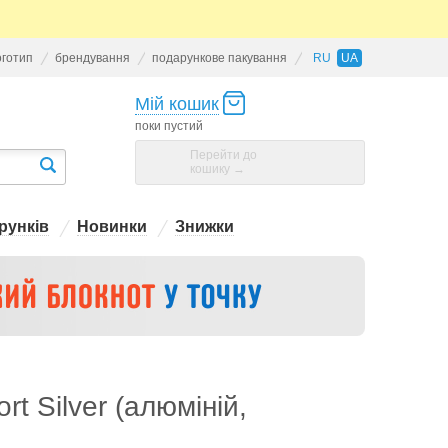
оготип
брендування
подарункове пакування
RU
UA
Мій кошик
поки пустий
Перейти до
кошику →
рунків
Новинки
Знижки
t Silver (алюміній,